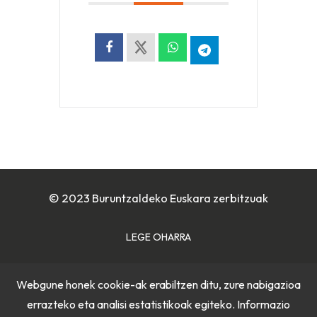
© 2023 Buruntzaldeko Euskara zerbitzuak
LEGE OHARRA
COOKIE POLITIKA
Webgune honek cookie-ak erabiltzen ditu, zure nabigazioa
errazteko eta analisi estatistikoak egiteko. Informazio
PRIBATUTASUN POLITIKA