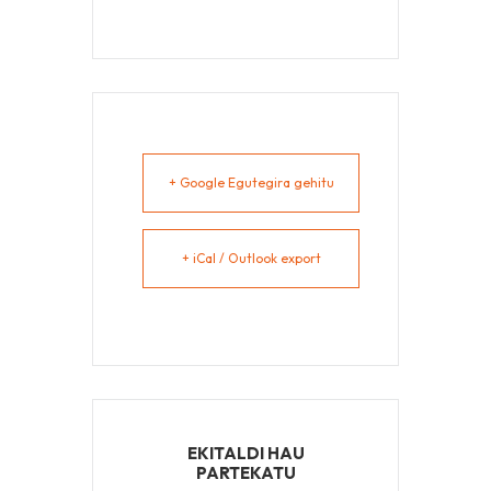
+ Google Egutegira gehitu
+ iCal / Outlook export
EKITALDI HAU
PARTEKATU