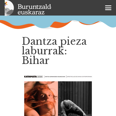
Dantza pieza
laburrak:
Bihar