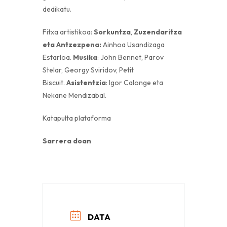
dedikatu.
Fitxa artistikoa:
Sorkuntza
,
Zuzendaritza
eta Antzezpena:
Ainhoa Usandizaga
Estarloa.
Musika
: John Bennet, Parov
Stelar, Georgy Sviridov, Petit
Biscuit.
Asistentzia
: Igor Calonge eta
Nekane Mendizabal.
Katapulta plataforma
Sarrera doan
DATA