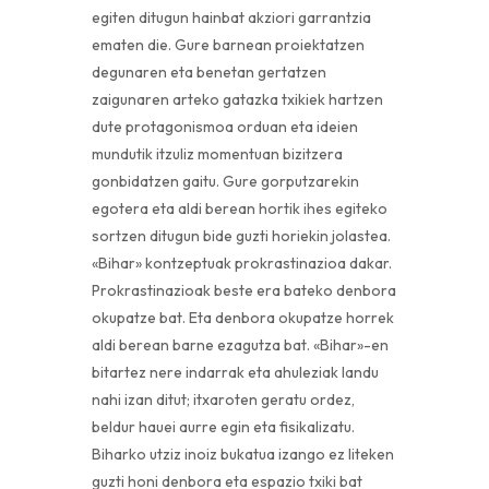
egiten ditugun hainbat akziori garrantzia
ematen die. Gure barnean proiektatzen
degunaren eta benetan gertatzen
zaigunaren arteko gatazka txikiek hartzen
dute protagonismoa orduan eta ideien
mundutik itzuliz momentuan bizitzera
gonbidatzen gaitu. Gure gorputzarekin
egotera eta aldi berean hortik ihes egiteko
sortzen ditugun bide guzti horiekin jolastea.
«Bihar» kontzeptuak prokrastinazioa dakar.
Prokrastinazioak beste era bateko denbora
okupatze bat. Eta denbora okupatze horrek
aldi berean barne ezagutza bat. «Bihar»-en
bitartez nere indarrak eta ahuleziak landu
nahi izan ditut; itxaroten geratu ordez,
beldur hauei aurre egin eta fisikalizatu.
Biharko utziz inoiz bukatua izango ez liteken
guzti honi denbora eta espazio txiki bat