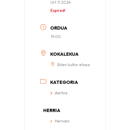
Urt 11 2024
Expired!
ORDUA
19:00
KOKALEKUA
Biteri kultur etxea
KATEGORIA
dantza
HERRIA
Hernani