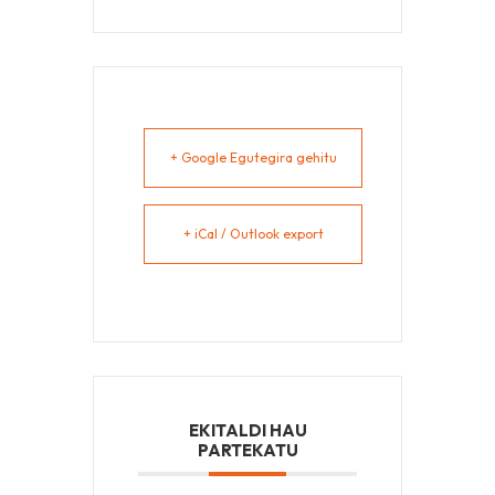
+ Google Egutegira gehitu
+ iCal / Outlook export
EKITALDI HAU
PARTEKATU