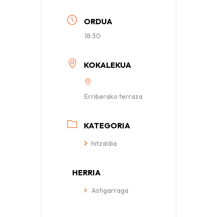
ORDUA
18:30
KOKALEKUA
Erriberako terraza
KATEGORIA
hitzaldia
HERRIA
Astigarraga