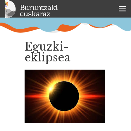
Eguzki-
eklipsea