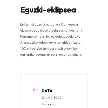
Eguzki-eklipsea
Entzun al duzu abuztuaren 12an eguzki
eklipse osoa ikusiko dela Euskal Herrian?
Fenomeno horri buruz gehiago jakiteko,
Aranzadiko kideek gure lurraldean azken
100 urteetako gertaera astronomiko
garrantzitsuenaren berri emango digute.
DATA
Eka 03 2026
Expired!