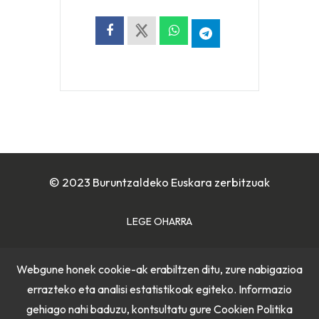
© 2023 Buruntzaldeko Euskara zerbitzuak
LEGE OHARRA
COOKIE POLITIKA
Webgune honek cookie-ak erabiltzen ditu, zure nabigazioa
errazteko eta analisi estatistikoak egiteko. Informazio
PRIBATUTASUN POLITIKA
gehiago nahi baduzu, kontsultatu gure
Cookien Politika