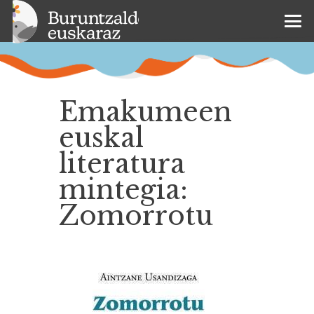
Emakumeen
euskal
literatura
mintegia:
Zomorrotu