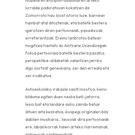
Nobelaren eta ipuin-bildumaren arteko
lurralde paduratsuan kokatzen da
Zomorrotu hau: bost istorio luze, barnean
hainbat atal dituztenak, eta batetik bestera
igarotzen diren pertsonaiak, pasadizoak,
erreferentziak. Eremu lanbrotsu batean
mugitzea hautatu du Aintzane Usandizagak:
fokua pertsonaia batetik bestera pasatuz,
perspektiba-aldaketak zalantzan jarriko
digu ziurtzat geneukana, zer den erreala eta
zer irudikatua.
Autoeskolako irakasle sasifi losofoa, keinu
bilduma egiten duen neska beti-jatorra,
lesio bat eta landare asko zaindu behar
dituen aita kezkatua, ikuspegi originalen bila
dabilen musikaria… lausoak dira pertsonaiak
ere, labainkorrak haien arteko harremanak,
anbiguoak sentimenduak.