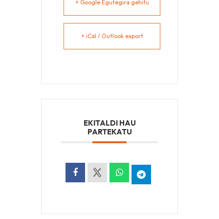
+ Google Egutegira gehitu
+ iCal / Outlook export
EKITALDI HAU
PARTEKATU