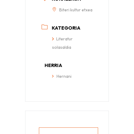
Biteri kultur etxea
KATEGORIA
Literatur
solasaldia
HERRIA
Hernani