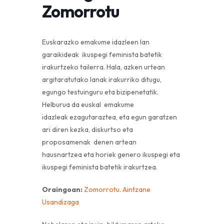
Zomorrotu
Euskarazko emakume idazleen lan
garaikideak ikuspegi feminista batetik
irakurtzeko tailerra. Hala, azken urtean
argitaratutako lanak irakurriko ditugu,
egungo testuinguru eta bizipenetatik.
Helburua da euskal emakume
idazleak ezagutaraztea, eta egun garatzen
ari diren kezka, diskurtso eta
proposamenak denen artean
hausnartzea eta horiek genero ikuspegi eta
ikuspegi feminista batetik irakurtzea.
Oraingoan:
Zomorrotu
.
Aintzane
Usandizaga