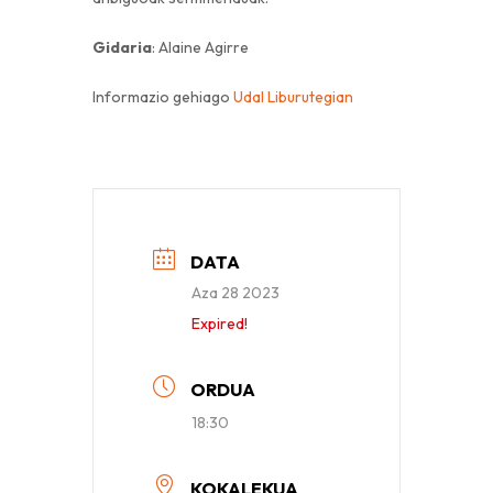
Gidaria
: Alaine Agirre
Informazio gehiago
Udal Liburutegian
DATA
Aza 28 2023
Expired!
ORDUA
18:30
KOKALEKUA