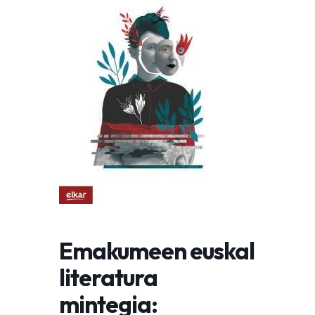
Emakumeen euskal
literatura
mintegia: