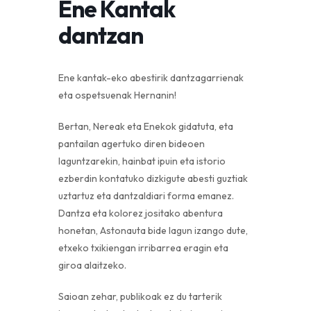
Ene Kantak
dantzan
Ene kantak-eko abestirik dantzagarrienak
eta ospetsuenak Hernanin!
Bertan, Nereak eta Enekok gidatuta, eta
pantailan agertuko diren bideoen
laguntzarekin, hainbat ipuin eta istorio
ezberdin kontatuko dizkigute abesti guztiak
uztartuz eta dantzaldiari forma emanez.
Dantza eta kolorez jositako abentura
honetan, Astonauta bide lagun izango dute,
etxeko txikiengan irribarrea eragin eta
giroa alaitzeko.
Saioan zehar, publikoak ez du tarterik