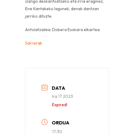
izango deskantsatzeko eta irria eraginez,
Ene Kantakeko lagunek, denak dantzan
jarriko dituzte.
Antolatzailea: Dobera Euskara elkartea
Sarrerak
DATA
Ira 17 2023
Expired!
ORDUA
17:30