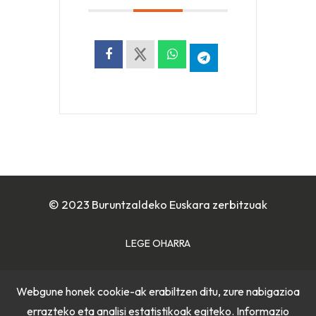
© 2023 Buruntzaldeko Euskara zerbitzuak
LEGE OHARRA
COOKIE POLITIKA
Webgune honek cookie-ak erabiltzen ditu, zure nabigazioa
errazteko eta analisi estatistikoak egiteko. Informazio
PRIBATUTASUN POLITIKA