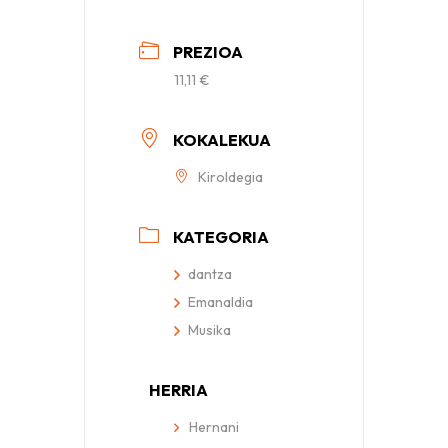
PREZIOA
11,11 €
KOKALEKUA
Kiroldegia
KATEGORIA
dantza
Emanaldia
Musika
HERRIA
Hernani