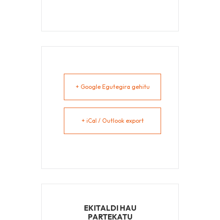
+ Google Egutegira gehitu
+ iCal / Outlook export
EKITALDI HAU
PARTEKATU