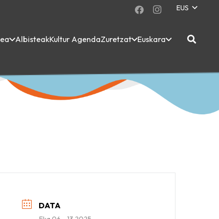
EUS
dea
Albisteak
Kultur Agenda
Zuretzat
Euskara
DATA
Eka 06 - 13 2025