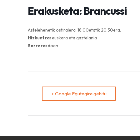
Erakusketa: Brancussi
Astelehenetik ostiralera, 18:00etatik 20:30era.
Hizkuntza:
euskara eta gaztelania
Sarrera:
doan
+ Google Egutegira gehitu