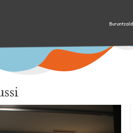
Buruntzal
ussi