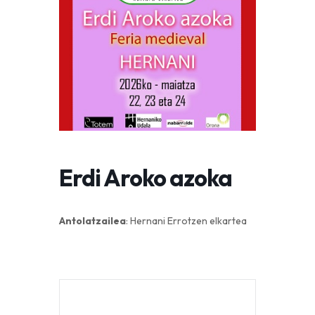
Erdi Aroko azoka
Antolatzailea
: Hernani Errotzen elkartea