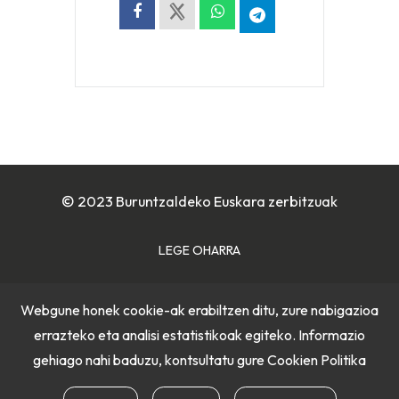
© 2023 Buruntzaldeko Euskara zerbitzuak
LEGE OHARRA
COOKIE POLITIKA
Webgune honek cookie-ak erabiltzen ditu, zure nabigazioa
errazteko eta analisi estatistikoak egiteko. Informazio
PRIBATUTASUN POLITIKA
gehiago nahi baduzu, kontsultatu gure
Cookien Politika