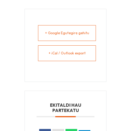
+ Google Egutegira gehitu
+ iCal / Outlook export
EKITALDI HAU
PARTEKATU