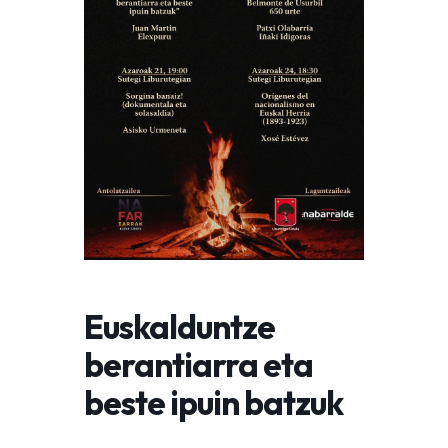
Euskalduntze
berantiarra eta
beste ipuin batzuk