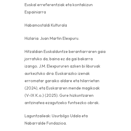
Euskal erreferentziak eta kontakizun
Espainiarra
Habamostaldi Kulturala
Hizlaria: Juan Martin Elexpuru.
Hitzaldian Euskalduntze berantiarraren gaia
jorratuko da, baina ez da gai bakarra
izango. J.M. Elexpururen azken bi liburuak
aurkeztuko dira: Euskarazko izenak
erromatar garaiko aldare eta hilarrietan
(2024), eta Euskararen mende magikoak
(V-IX K.o.) (2025). Gure hizkuntzaren
antzinatea ezagutzeko funtsezko obrak.
Laguntzaileak: Usurbilgo Udala eta
Nabarralde Fundazioa.