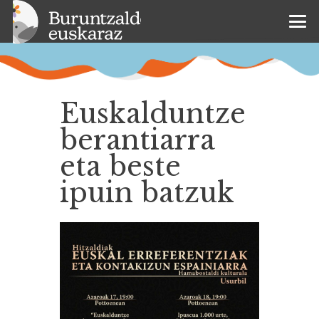
Euskalduntze
berantiarra
eta beste
ipuin batzuk