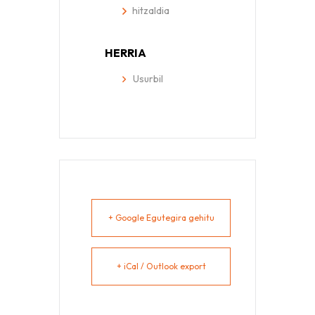
hitzaldia
HERRIA
Usurbil
+ Google Egutegira gehitu
+ iCal / Outlook export