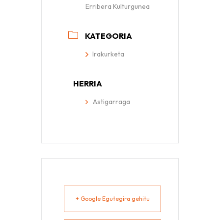
Erribera Kulturgunea
KATEGORIA
Irakurketa
HERRIA
Astigarraga
+ Google Egutegira gehitu