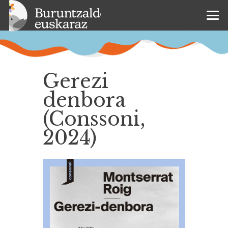
Gerezi
denbora
(Conssoni,
2024)