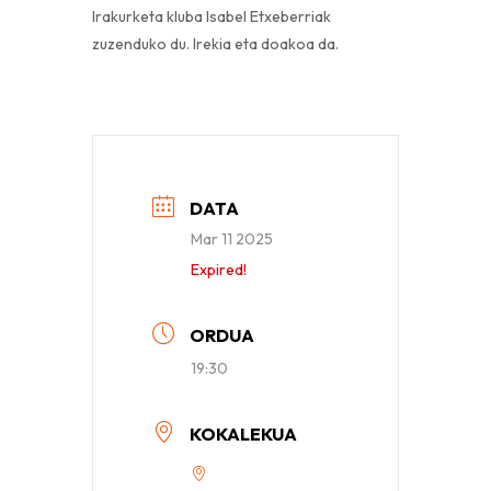
Irakurketa kluba Isabel Etxeberriak
zuzenduko du. Irekia eta doakoa da.
DATA
Mar 11 2025
Expired!
ORDUA
19:30
KOKALEKUA