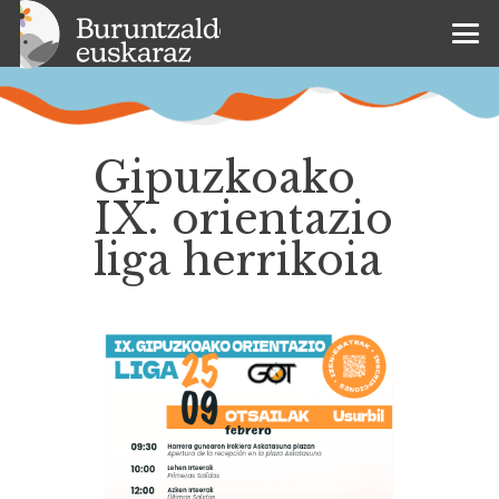
Gipuzkoako
IX. orientazio
liga herrikoia