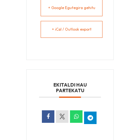
+ Google Egutegira gehitu
+ iCal / Outlook export
EKITALDI HAU
PARTEKATU