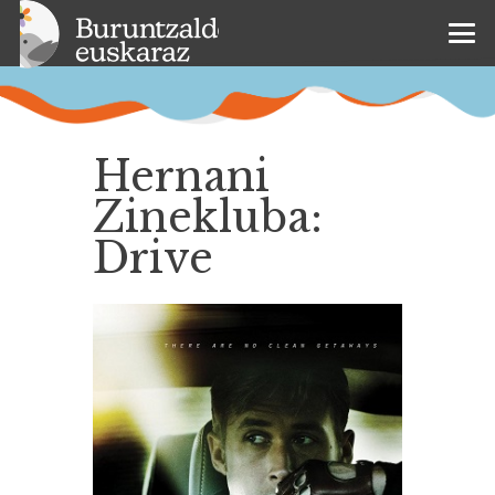
Hernani
Zinekluba:
Drive