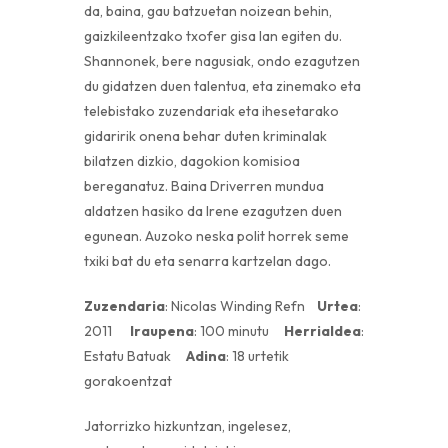
da, baina, gau batzuetan noizean behin,
gaizkileentzako txofer gisa lan egiten du.
Shannonek, bere nagusiak, ondo ezagutzen
du gidatzen duen talentua, eta zinemako eta
telebistako zuzendariak eta ihesetarako
gidaririk onena behar duten kriminalak
bilatzen dizkio, dagokion komisioa
bereganatuz. Baina Driverren mundua
aldatzen hasiko da Irene ezagutzen duen
egunean. Auzoko neska polit horrek seme
txiki bat du eta senarra kartzelan dago.
Zuzendaria
: Nicolas Winding Refn
Urtea
:
2011
Iraupena
: 100 minutu
Herrialdea
:
Estatu Batuak
Adina
: 18 urtetik
gorakoentzat
Jatorrizko hizkuntzan, ingelesez,