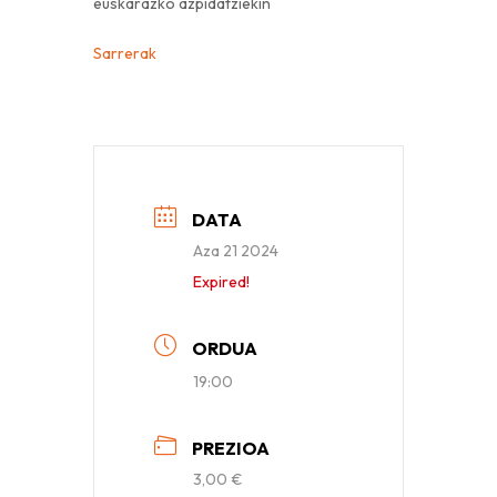
euskarazko azpidatziekin
Sarrerak
DATA
Aza 21 2024
Expired!
ORDUA
19:00
PREZIOA
3,00 €