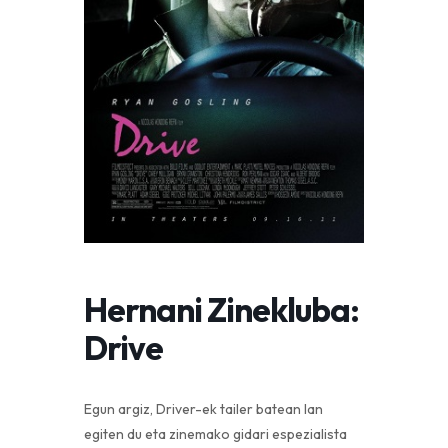
Hernani Zinekluba:
Drive
Egun argiz, Driver-ek tailer batean lan
egiten du eta zinemako gidari espezialista