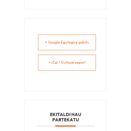
+ Google Egutegira gehitu
+ iCal / Outlook export
EKITALDI HAU
PARTEKATU