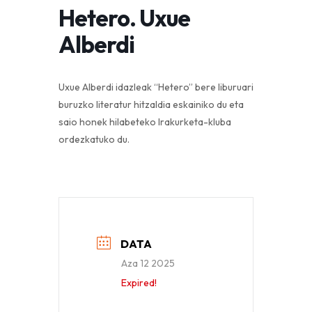
Hetero. Uxue
Alberdi
Uxue Alberdi idazleak “Hetero” bere liburuari
buruzko literatur hitzaldia eskainiko du eta
saio honek hilabeteko Irakurketa-kluba
ordezkatuko du.
DATA
Aza 12 2025
Expired!