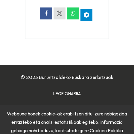
© 2023 Buruntzaldeko Euskara zerbitzuak
LEGE OHARRA
COOKIE POLITIKA
Webgune honek cookie-ak erabiltzen ditu, zure nabigazioa
errazteko eta analisi estatistikoak egiteko. Informazio
PRIBATUTASUN POLITIKA
gehiago nahi baduzu, kontsultatu gure
Cookien Politika