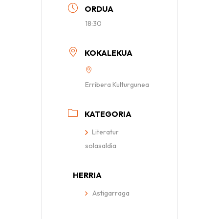
ORDUA
18:30
KOKALEKUA
Erribera Kulturgunea
KATEGORIA
Literatur
solasaldia
HERRIA
Astigarraga