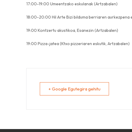
17:00-19:00 Umeentzako eskulanak (Artzabalen)
18:00-20:00 Hil Arte Bizi bilduma berriaren aurkezpena 
19:00 Kontzertu akustikoa, Esanezin (Artzabalen)
19:00 Pizza-jatea (Ktxo pizzeriaren eskutik, Artzabalen)
+ Google Egutegira gehitu