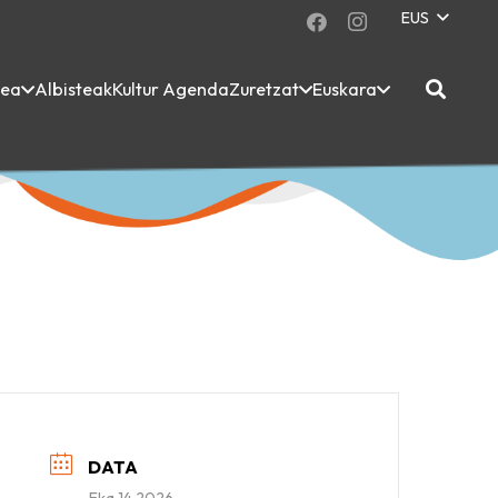
EUS
dea
Albisteak
Kultur Agenda
Zuretzat
Euskara
DATA
Eka 14 2026