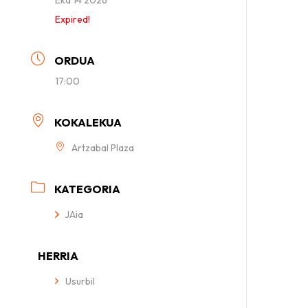
Expired!
ORDUA
17:00
KOKALEKUA
Artzabal Plaza
KATEGORIA
JAia
HERRIA
Usurbil