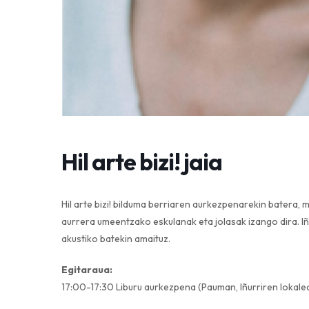
Hil arte bizi! jaia
Hil arte bizi!
bilduma berriaren aurkezpenarekin batera, m
aurrera umeentzako eskulanak eta jolasak izango dira. Iñ
akustiko batekin amaituz.
Egitaraua:
17:00-17:30 Liburu aurkezpena (Pauman, Iñurriren lokale