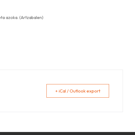
eta azoka. (Artzabalen)
+ iCal / Outlook export