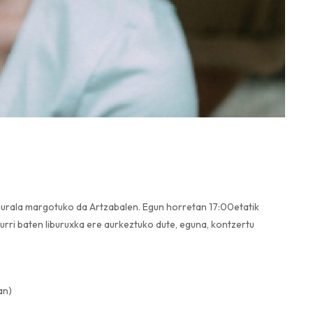
urala margotuko da Artzabalen. Egun horretan 17:00etatik
urri baten liburuxka ere aurkeztuko dute, eguna, kontzertu
an)