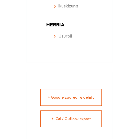
Ikuskizuna
HERRIA
Usurbil
+ Google Egutegira gehitu
+ iCal / Outlook export