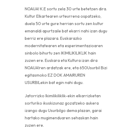
NOAUA! K.E sortu zela 30 urte betetzen dira.
Kultur Elkartearen urteurrena ospatzeko,
duela 50 urte gure herrian sortu zen kultur
emanaldi apurtzaile bat ekarri nahi izan dugu
berriz ere plazara. Euskarazko
modernitatearen eta esperimentazioaren
sinbolo bihurtu zen IKIMILIKILIKLIK hain
zuzen ere. Euskara eta Kultura izan dira
NOAUA!ren ardatzak ere, eta 650Usurbil Bizi
egitasmoko EZ DOK AMAIRUREN
USURBILekin bat egin nahi dugu.
Jatorrizko Ikimilikiliklik-ekin elkarrizketan
sorturiko ikuskizunaz gozatzeko aukera
izango dugu Usurbilgo dema plazan, garai
hartako mugimenduaren sehaskan hain
zuzen ere.