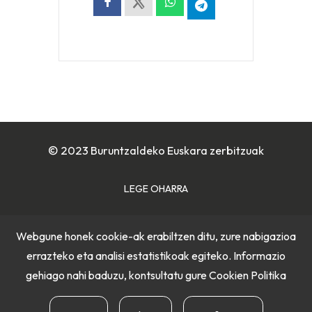
© 2023 Buruntzaldeko Euskara zerbitzuak
LEGE OHARRA
COOKIE POLITIKA
Webgune honek cookie-ak erabiltzen ditu, zure nabigazioa
errazteko eta analisi estatistikoak egiteko. Informazio
PRIBATUTASUN POLITIKA
gehiago nahi baduzu, kontsultatu gure
Cookien Politika