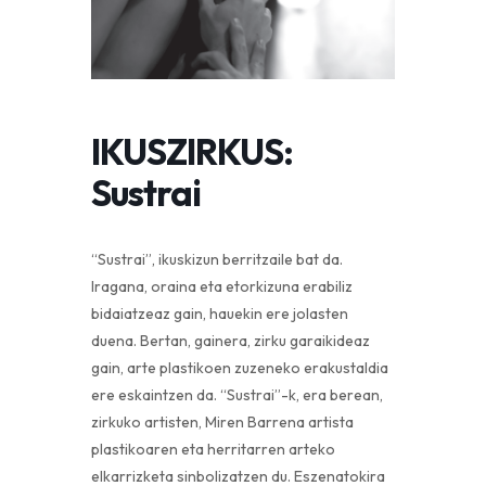
IKUSZIRKUS:
Sustrai
“Sustrai”, ikuskizun berritzaile bat da.
Iragana, oraina eta etorkizuna erabiliz
bidaiatzeaz gain, hauekin ere jolasten
duena. Bertan, gainera, zirku garaikideaz
gain, arte plastikoen zuzeneko erakustaldia
ere eskaintzen da. “Sustrai”-k, era berean,
zirkuko artisten, Miren Barrena artista
plastikoaren eta herritarren arteko
elkarrizketa sinbolizatzen du. Eszenatokira