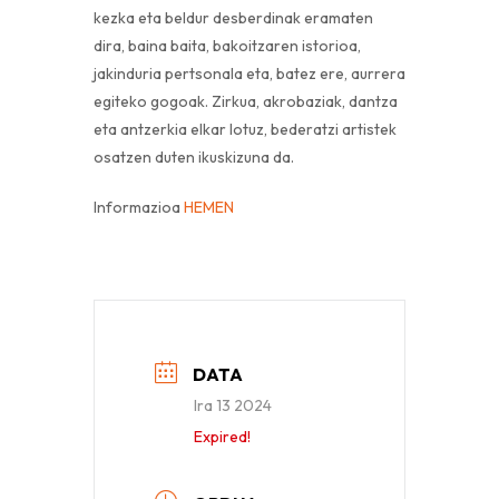
kezka eta beldur desberdinak eramaten
dira, baina baita, bakoitzaren istorioa,
jakinduria pertsonala eta, batez ere, aurrera
egiteko gogoak. Zirkua, akrobaziak, dantza
eta antzerkia elkar lotuz, bederatzi artistek
osatzen duten ikuskizuna da.
Informazioa
HEMEN
DATA
Ira 13 2024
Expired!