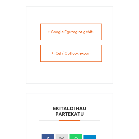
+ Google Egutegira gehitu
+ iCal / Outlook export
EKITALDI HAU
PARTEKATU