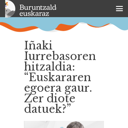
Iñaki
Iurrebasoren
hitzaldia:
“Euskararen
egoera gaur.
Zer diote
datuek?”