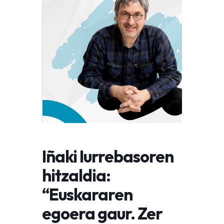
Iñaki Iurrebasoren
hitzaldia:
“Euskararen
egoera gaur. Zer