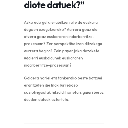
diote datuek?”
Asko edo gutxi erabiltzen ote da euskara
dagoen ezagutzarako? Aurrera goaz ala
atzera goaz euskararen indarberritze-
prozesuan? Zer perspektiba izan ditzakegu
aurrera begira? Zein paper joka dezakete
udalerri euskaldunek euskararen
indarberritze-prozesuan?
Galdera horiei eta tankerako beste batzuei
erantzuten die Iñaki Iurrebaso
soziolinguistak hitzaldi honetan, gaiari buruz
dauden datuak aztertuta.