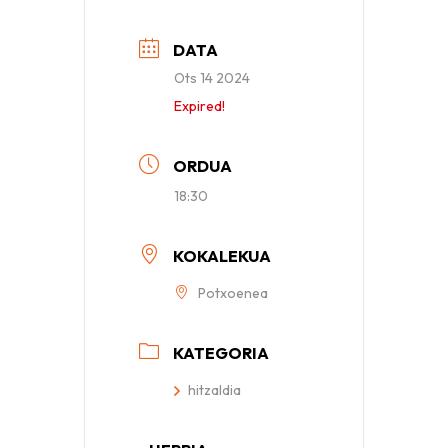
DATA
Ots 14 2024
Expired!
ORDUA
18:30
KOKALEKUA
Potxoenea
KATEGORIA
hitzaldia