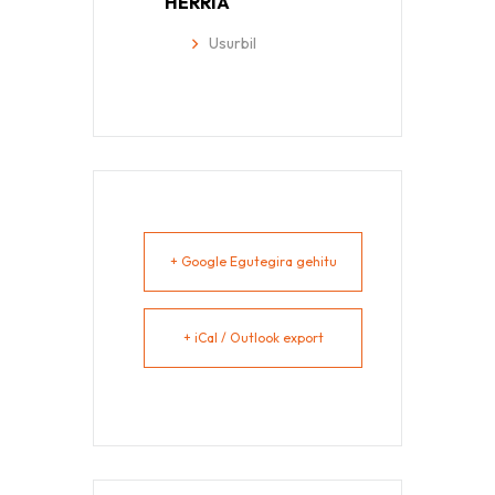
HERRIA
Usurbil
+ Google Egutegira gehitu
+ iCal / Outlook export