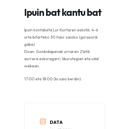
Ipuin bat kantu bat
Ipuin kontaketa Lur Kortaren eskutik. 4-6
urte bitarteko 30 haur saioko (gurasorik
gabe).
Doan. Gonbidapenak urriaren 21etik
aurrera eskuragarri, liburutegian eta udal
webean.
17:00 eta 18:00 (bi saio berdin).
DATA