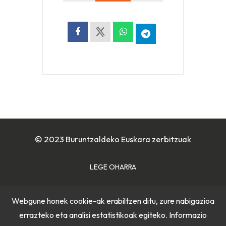
© 2023 Buruntzaldeko Euskara zerbitzuak
LEGE OHARRA
COOKIE POLITIKA
Webgune honek cookie-ak erabiltzen ditu, zure nabigazioa
errazteko eta analisi estatistikoak egiteko. Informazio
PRIBATUTASUN POLITIKA