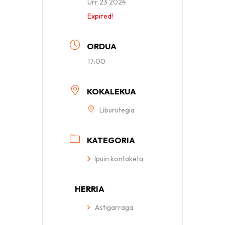
Urr 23 2024
Expired!
ORDUA
17:00
KOKALEKUA
Liburutegia
KATEGORIA
Ipuin kontaketa
HERRIA
Astigarraga