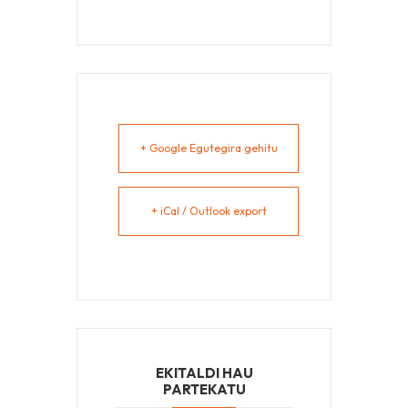
+ Google Egutegira gehitu
+ iCal / Outlook export
EKITALDI HAU
PARTEKATU