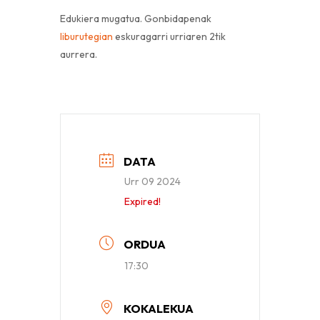
Edukiera mugatua. Gonbidapenak
liburutegian
eskuragarri urriaren 2tik
aurrera.
DATA
Urr 09 2024
Expired!
ORDUA
17:30
KOKALEKUA