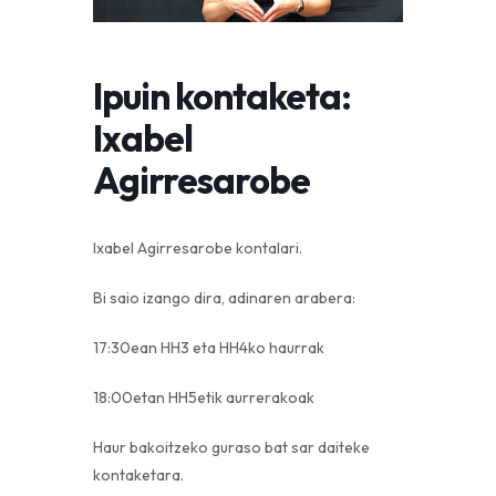
Ipuin kontaketa:
Ixabel
Agirresarobe
Ixabel Agirresarobe kontalari.
Bi saio izango dira, adinaren arabera:
17:30ean HH3 eta HH4ko haurrak
18:00etan HH5etik aurrerakoak
Haur bakoitzeko guraso bat sar daiteke
kontaketara.