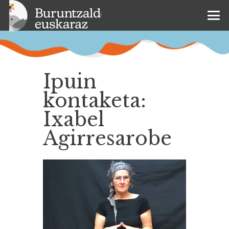
Ipuin
kontaketa:
Ixabel
Agirresarobe