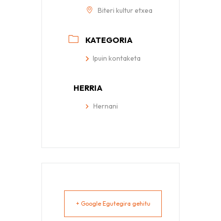
Biteri kultur etxea
KATEGORIA
Ipuin kontaketa
HERRIA
Hernani
+ Google Egutegira gehitu