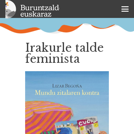
Irakurle talde
feminista