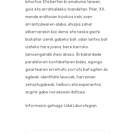
bihurtua. Eta bertan bi emakume lanean,
goiz eta arratsaldeko txandetan: Pilar, XX.
mende erditsuan kioskoa ireki zuen
arrantzalearen alaba, ahizpa zahar
elbarriarekin bizi dena; eta neska gazte
bizkaitar izenik gabeko bat, udan lantxo bat
izateko hara joana, bere barruko
lainoengandik ihesi akaso. Bi bakardade
paraleloren kontaketaren bidez, egungo
gizartearen erretratu zorrotz bat egiten du
egileak: identitate lausoak, harreman
zehaztugabeak, helburu eta esperantza
argirik gabe noraezean ibiltzea.
Informazio gehiago Udal Liburutegian