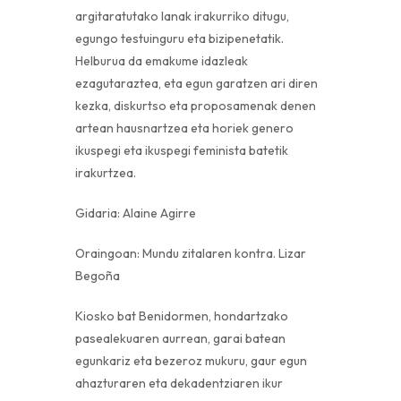
argitaratutako lanak irakurriko ditugu,
egungo testuinguru eta bizipenetatik.
Helburua da emakume idazleak
ezagutaraztea, eta egun garatzen ari diren
kezka, diskurtso eta proposamenak denen
artean hausnartzea eta horiek genero
ikuspegi eta ikuspegi feminista batetik
irakurtzea.
Gidaria: Alaine Agirre
Oraingoan: Mundu zitalaren kontra. Lizar
Begoña
Kiosko bat Benidormen, hondartzako
pasealekuaren aurrean, garai batean
egunkariz eta bezeroz mukuru, gaur egun
ahazturaren eta dekadentziaren ikur