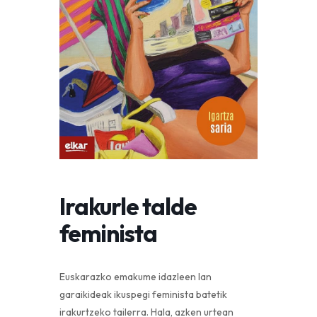
Irakurle talde
feminista
Euskarazko emakume idazleen lan
garaikideak ikuspegi feminista batetik
irakurtzeko tailerra. Hala, azken urtean