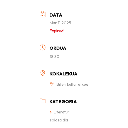
DATA
Mar 11 2025
Expired!
ORDUA
18:30
KOKALEKUA
Biteri kultur etxea
KATEGORIA
Literatur
solasaldia