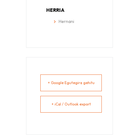
HERRIA
Hernani
+ Google Egutegira gehitu
+ iCal / Outlook export