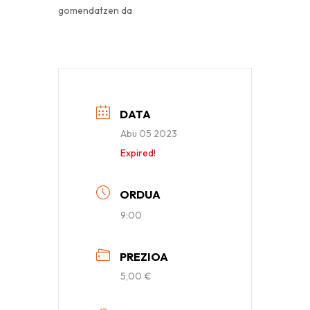
gomendatzen da
DATA
Abu 05 2023
Expired!
ORDUA
9:00
PREZIOA
5,00 €