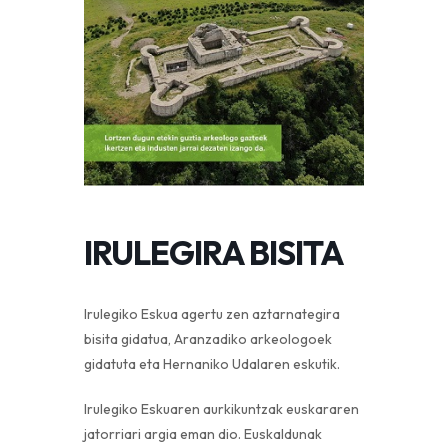
IRULEGIRA BISITA
Irulegiko Eskua agertu zen aztarnategira
bisita gidatua, Aranzadiko arkeologoek
gidatuta eta Hernaniko Udalaren eskutik.
Irulegiko Eskuaren aurkikuntzak euskararen
jatorriari argia eman dio. Euskaldunak