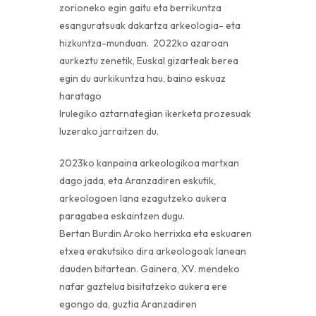
zorioneko egin gaitu eta berrikuntza
esanguratsuak dakartza arkeologia- eta
hizkuntza-munduan. 2022ko azaroan
aurkeztu zenetik, Euskal gizarteak berea
egin du aurkikuntza hau, baino eskuaz
haratago
Irulegiko aztarnategian ikerketa prozesuak
luzerako jarraitzen du.
2023ko kanpaina arkeologikoa martxan
dago jada, eta Aranzadiren eskutik,
arkeologoen lana ezagutzeko aukera
paragabea eskaintzen dugu.
Bertan Burdin Aroko herrixka eta eskuaren
etxea erakutsiko dira arkeologoak lanean
dauden bitartean. Gainera, XV. mendeko
nafar gaztelua bisitatzeko aukera ere
egongo da, guztia Aranzadiren