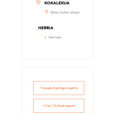
KOKALEKUA
Biteri kultur etxea
HERRIA
Hernani
+ Google Egutegira gehitu
+ iCal / Outlook export