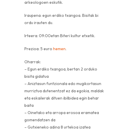
arkeologoen eskutik.
Iraupena: egun erdiko txangoa. Bisitak bi
ordu irauten du.
Irteera: 09:00etan Biteri kultur etxetik.
Prezioa: 5 euro
hemen
.
Oharrak:
– Egun erdiko txangoa, bertan 2 orduko
bisita gidatua
– Aniztasun funtzionala edo mugikortasun
murriztua dutenentzat ez da egokia, maldak
eta eskailerak dituen ibilbidea egin behar
baita
– Oinetako eta arropa erosoa eramatea
gomendatzen da
– Gutxieneko adina 8 urtekoa izatea