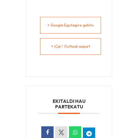
+ Google Egutegira gehitu
+ iCal / Outlook export
EKITALDI HAU
PARTEKATU