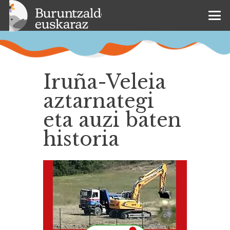
Iruña-Veleia
aztarnategi
eta auzi baten
historia