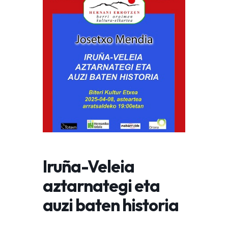
Iruña-Veleia
aztarnategi eta
auzi baten historia