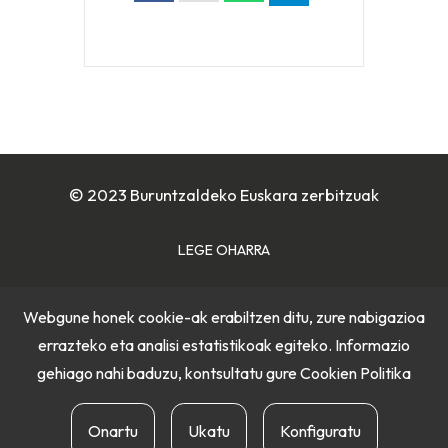
© 2023 Buruntzaldeko Euskara zerbitzuak
LEGE OHARRA
COOKIE POLITIKA
Webgune honek cookie-ak erabiltzen ditu, zure nabigazioa
errazteko eta analisi estatistikoak egiteko. Informazio
PRIBATUTASUN POLITIKA
gehiago nahi baduzu, kontsultatu gure
Cookien Politika
Onartu
Ukatu
Konfiguratu