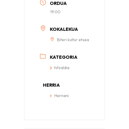
ORDUA
19:00
KOKALEKUA
Biteri kultur etxea
KATEGORIA
hitzaldia
HERRIA
Hernani