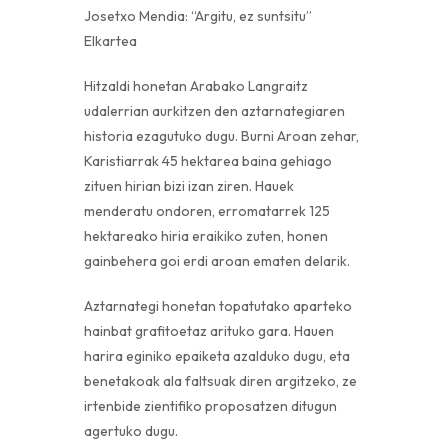
​​​​​​​Josetxo Mendia: “Argitu, ez suntsitu”
Elkartea
Hitzaldi honetan Arabako Langraitz
udalerrian aurkitzen den aztarnategiaren
historia ezagutuko dugu. Burni Aroan zehar,
Karistiarrak 45 hektarea baina gehiago
zituen hirian bizi izan ziren. Hauek
menderatu ondoren, erromatarrek 125
hektareako hiria eraikiko zuten, honen
gainbehera goi erdi aroan ematen delarik.
Aztarnategi honetan topatutako aparteko
hainbat grafitoetaz arituko gara. Hauen
harira eginiko epaiketa azalduko dugu, eta
benetakoak ala faltsuak diren argitzeko, ze
irtenbide zientifiko proposatzen ditugun
agertuko dugu.