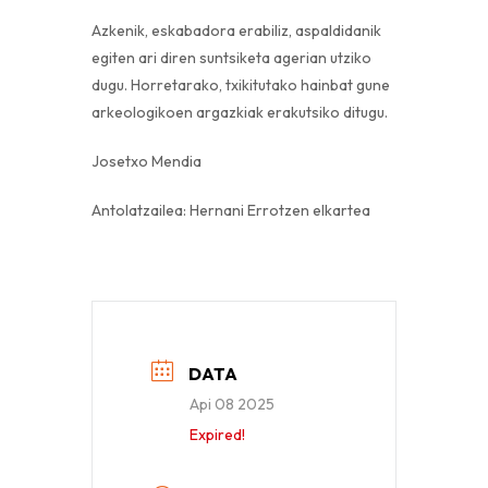
Azkenik, eskabadora erabiliz, aspaldidanik
egiten ari diren suntsiketa agerian utziko
dugu. Horretarako, txikitutako hainbat gune
arkeologikoen argazkiak erakutsiko ditugu.
Josetxo Mendia
Antolatzailea: Hernani Errotzen elkartea
DATA
Api 08 2025
Expired!