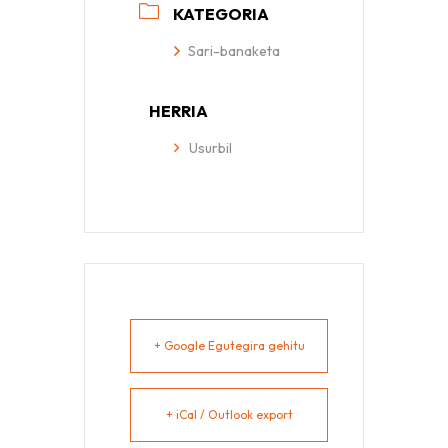
KATEGORIA
Sari-banaketa
HERRIA
Usurbil
+ Google Egutegira gehitu
+ iCal / Outlook export