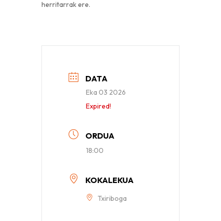
herritarrak ere.
DATA
Eka 03 2026
Expired!
ORDUA
18:00
KOKALEKUA
Txiriboga