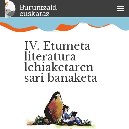
IV. Etumeta
literatura
lehiaketaren
sari banaketa