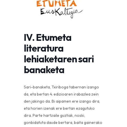
IV. Etumeta
literatura
lehiaketaren sari
banaketa
Sari-banaketa, Txiriboga tabernan izango
da, eta bertan 4. edizioaren irabazlea zein
den jakingo da. Bi aipamen ere izango dira,
eta horien izenak ere bertan ezagutuko
dira. Parte hartzaile guztiak, noski,
gonbidatuta daude bertara, baita gainerako