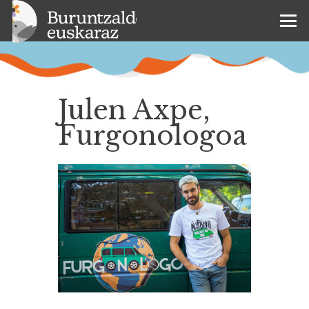
Julen Axpe,
Furgonologoa