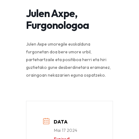
Julen Axpe,
Furgonologoa
Julen Axpe umoregile euskalduna
furgonetan doa bere umore urbil,
partehartzaile eta positiboa herri eta hiri
guztietako gune desberdinetara eramanez,
oraingoan nekazarien eguna ospatzeko.
DATA
Mai 17 2024