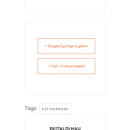
+ Google Egutegira gehitu
+ iCal / Outlook export
Tags:
ASTIGARRAGA
EKITALDI HAU