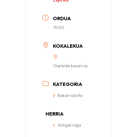
Expired!
ORDUA
19:00
KOKALEKUA
Oiarbide baserria
KATEGORIA
Bakarrizketa
HERRIA
Astigarraga