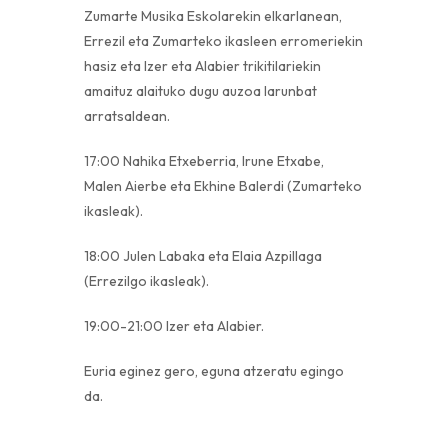
Zumarte Musika Eskolarekin elkarlanean,
Errezil eta Zumarteko ikasleen erromeriekin
hasiz eta Izer eta Alabier trikitilariekin
amaituz alaituko dugu auzoa larunbat
arratsaldean.
17:00 Nahika Etxeberria, Irune Etxabe,
Malen Aierbe eta Ekhine Balerdi (Zumarteko
ikasleak).
18:00 Julen Labaka eta Elaia Azpillaga
(Errezilgo ikasleak).
19:00-21:00 Izer eta Alabier.
Euria eginez gero, eguna atzeratu egingo
da.