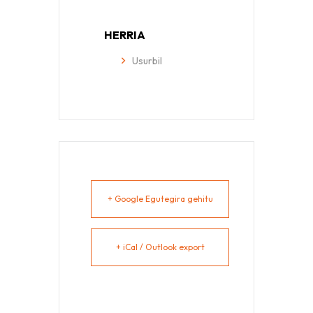
HERRIA
Usurbil
+ Google Egutegira gehitu
+ iCal / Outlook export