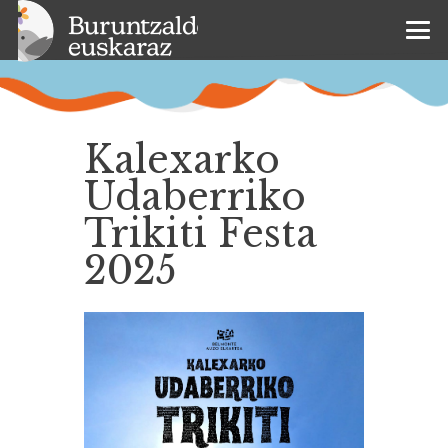
Kalexarko
Udaberriko
Trikiti Festa
2025