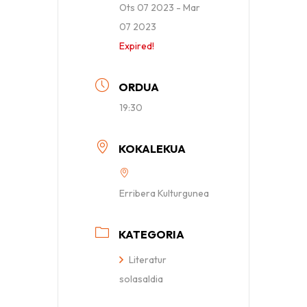
Ots 07 2023
- Mar
07 2023
Expired!
ORDUA
19:30
KOKALEKUA
Erribera Kulturgunea
KATEGORIA
Literatur
solasaldia