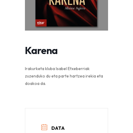
Karena
Irakurketa kluba Isabel Etxeberriak
zuzenduko du eta
parte hartzea irekia eta
doakoa da.
DATA