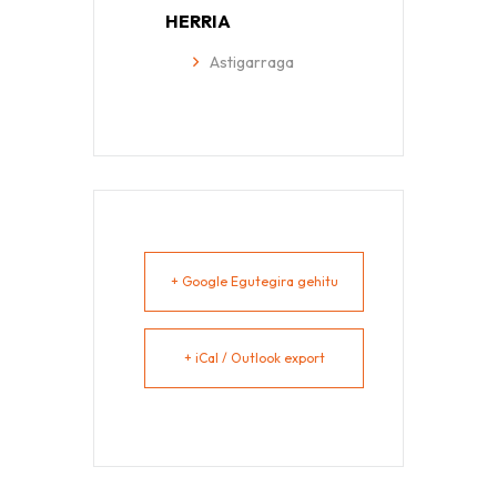
HERRIA
Astigarraga
+ Google Egutegira gehitu
+ iCal / Outlook export