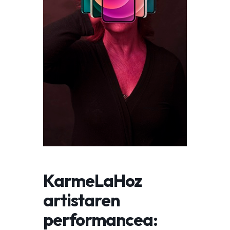
KarmeLaHoz
artistaren
performancea: