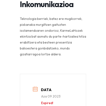
Inkomunikazioa
Teknologia berriek, batez ere mugikorrek,
pixkanaka murgiltzen gaituzten
isolamenduaren ondorioz, KarmeLaHozek
ekintza bat asmatu du parte-hartzailea hitza
erabiltzera eta besteen presentzia
balioestera gonbidatzeko, mundu
gizatiarragoa lortze aldera.
DATA
Aza 09 2023
Expired!