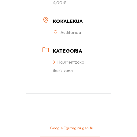
4,00 €
KOKALEKUA
Auditorioa
KATEGORIA
Haurrentzako
ikuskizuna
+ Google Egutegira gehitu