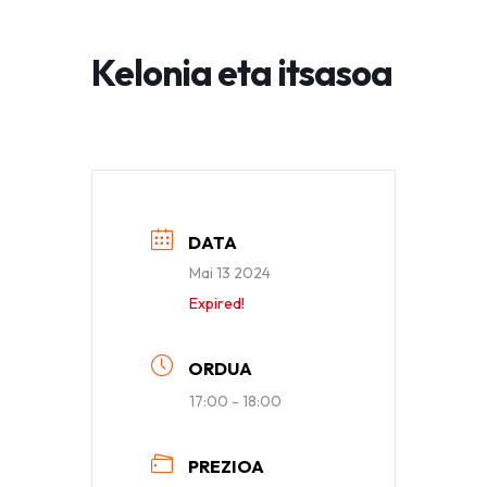
Kelonia eta itsasoa
DATA
Mai 13 2024
Expired!
ORDUA
17:00 - 18:00
PREZIOA