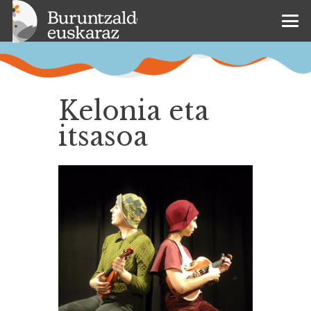
Kelonia eta
itsasoa