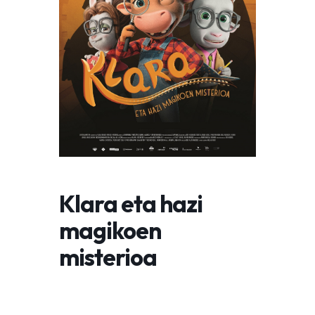
Klara eta hazi
magikoen
misterioa