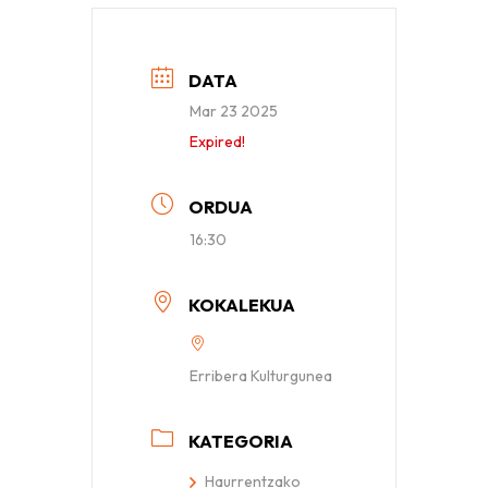
DATA
Mar 23 2025
Expired!
ORDUA
16:30
KOKALEKUA
Erribera Kulturgunea
KATEGORIA
Haurrentzako