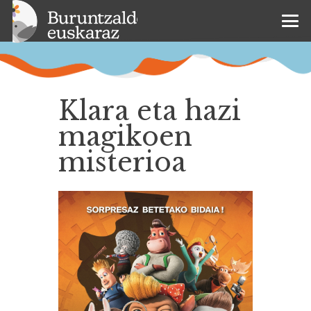
Klara eta hazi
magikoen
misterioa