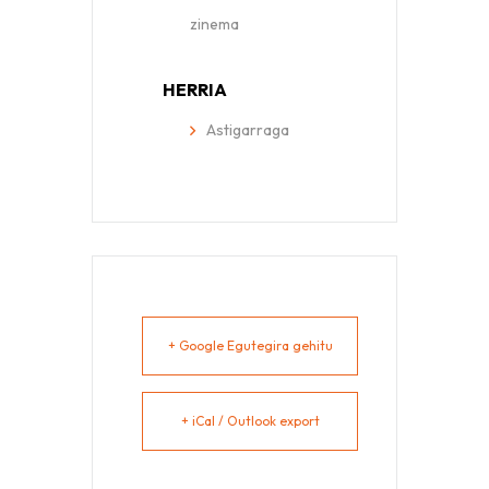
zinema
HERRIA
Astigarraga
+ Google Egutegira gehitu
+ iCal / Outlook export