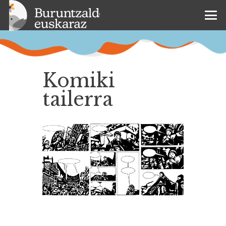
Komiki
tailerra