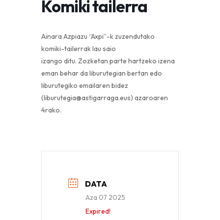
Komiki tailerra
Ainara Azpiazu “Axpi”-k zuzendutako
komiki-tailerrak lau saio
izango ditu. Zozketan parte hartzeko izena
eman behar da liburutegian bertan edo
liburutegiko emailaren bidez
(liburutegia@astigarraga.eus) azaroaren
4rako.
DATA
Aza 07 2025
Expired!