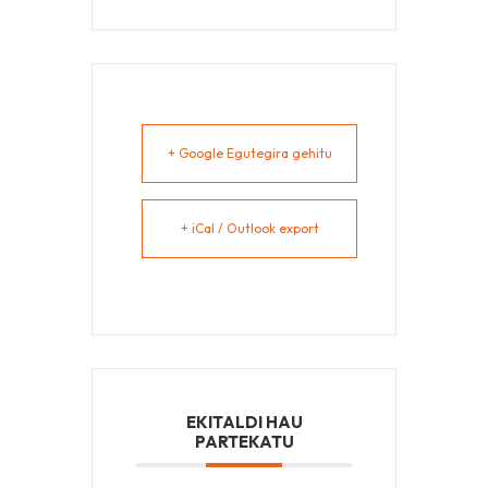
+ Google Egutegira gehitu
+ iCal / Outlook export
EKITALDI HAU
PARTEKATU