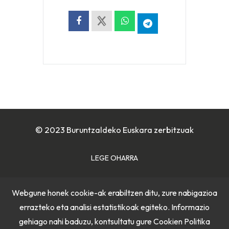
© 2023 Buruntzaldeko Euskara zerbitzuak
LEGE OHARRA
COOKIE POLITIKA
Webgune honek cookie-ak erabiltzen ditu, zure nabigazioa
errazteko eta analisi estatistikoak egiteko. Informazio
PRIBATUTASUN POLITIKA
gehiago nahi baduzu, kontsultatu gure
Cookien Politika