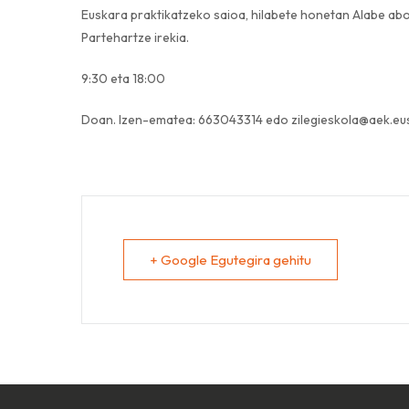
Euskara praktikatzeko saioa, hilabete honetan Alabe abok
Partehartze irekia.
9:30 eta 18:00
Doan. Izen-ematea: 663043314 edo zilegieskola@aek.eu
+ Google Egutegira gehitu