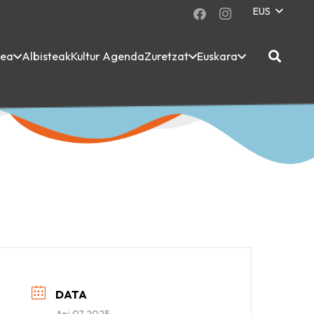
EUS
dea
Albisteak
Kultur Agenda
Zuretzat
Euskara
DATA
Api 07 2025