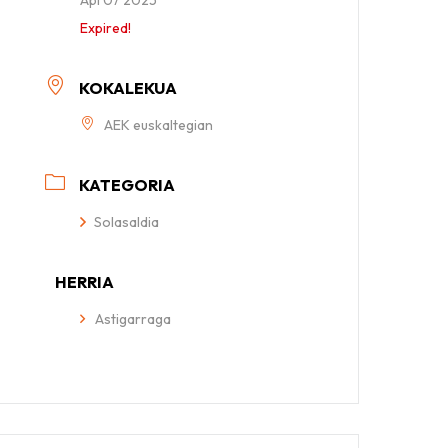
Expired!
KOKALEKUA
AEK euskaltegian
KATEGORIA
Solasaldia
HERRIA
Astigarraga