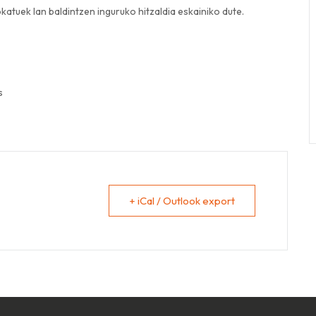
atuek lan baldintzen inguruko hitzaldia eskainiko dute.
s
+ iCal / Outlook export