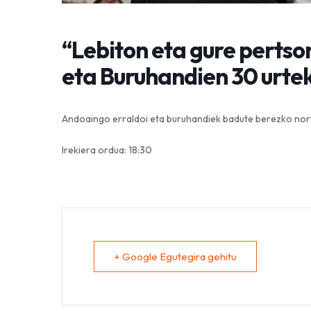
“Lebiton eta gure perts
eta Buruhandien 30 urtek
Andoaingo erraldoi eta buruhandiek badute berezko nor
Irekiera ordua: 18:30
+ Google Egutegira gehitu