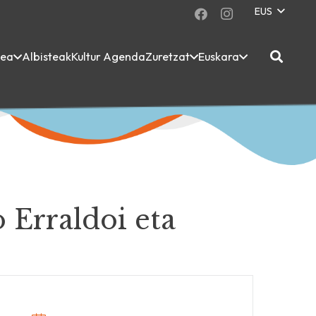
EUS
dea
Albisteak
Kultur Agenda
Zuretzat
Euskara
 Erraldoi eta