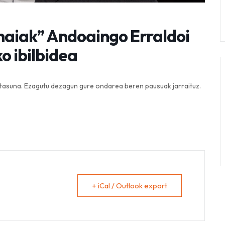
onaiak” Andoaingo Erraldoi
o ibilbidea
tasuna. Ezagutu dezagun gure ondarea beren pausuak jarraituz.
+ iCal / Outlook export