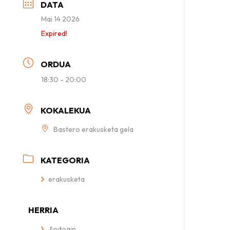
DATA
Mai 14 2026
Expired!
ORDUA
18:30 - 20:00
KOKALEKUA
Bastero erakusketa gela
KATEGORIA
erakusketa
HERRIA
Andoain