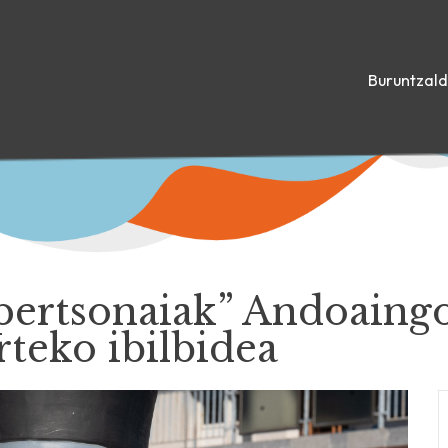
Buruntzal
pertsonaiak” Andoaingo
teko ibilbidea