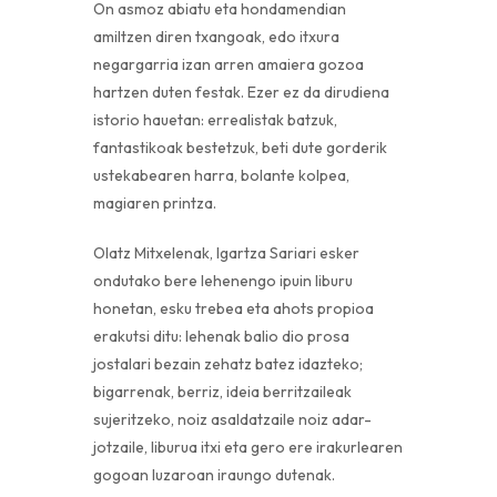
On asmoz abiatu eta hondamendian
amiltzen diren txangoak, edo itxura
negargarria izan arren amaiera gozoa
hartzen duten festak. Ezer ez da dirudiena
istorio hauetan: errealistak batzuk,
fantastikoak bestetzuk, beti dute gorderik
ustekabearen harra, bolante kolpea,
magiaren printza.
Olatz Mitxelenak, Igartza Sariari esker
ondutako bere lehenengo ipuin liburu
honetan, esku trebea eta ahots propioa
erakutsi ditu: lehenak balio dio prosa
jostalari bezain zehatz batez idazteko;
bigarrenak, berriz, ideia berritzaileak
sujeritzeko, noiz asaldatzaile noiz adar-
jotzaile, liburua itxi eta gero ere irakurlearen
gogoan luzaroan iraungo dutenak.