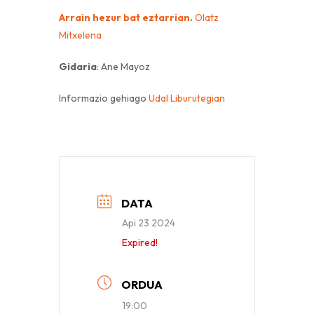
Arrain hezur bat eztarrian.
Olatz
Mitxelena
Gidaria
: Ane Mayoz
Informazio gehiago
Udal Liburutegian
DATA
Api 23 2024
Expired!
ORDUA
19:00