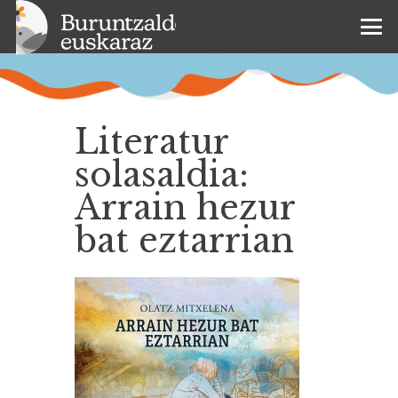
Literatur
solasaldia:
Arrain hezur
bat eztarrian