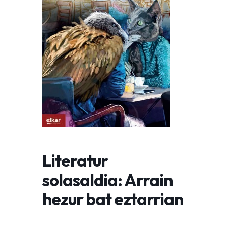
Literatur
solasaldia: Arrain
hezur bat eztarrian