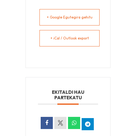
+ Google Egutegira gehitu
+ iCal / Outlook export
EKITALDI HAU
PARTEKATU