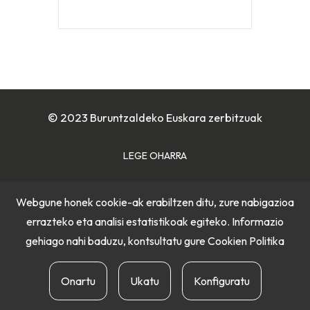
© 2023 Buruntzaldeko Euskara zerbitzuak
LEGE OHARRA
COOKIE POLITIKA
Webgune honek cookie-ak erabiltzen ditu, zure nabigazioa
errazteko eta analisi estatistikoak egiteko. Informazio
PRIBATUTASUN POLITIKA
gehiago nahi baduzu, kontsultatu gure
Cookien Politika
Onartu
Ukatu
Konfiguratu