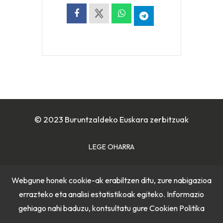
© 2023 Buruntzaldeko Euskara zerbitzuak
LEGE OHARRA
COOKIE POLITIKA
Webgune honek cookie-ak erabiltzen ditu, zure nabigazioa
errazteko eta analisi estatistikoak egiteko. Informazio
PRIBATUTASUN POLITIKA
gehiago nahi baduzu, kontsultatu gure
Cookien Politika