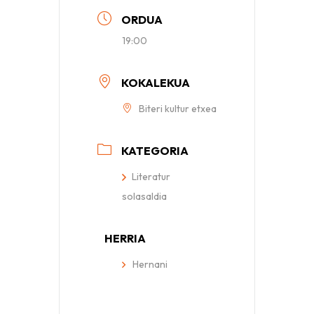
ORDUA
19:00
KOKALEKUA
Biteri kultur etxea
KATEGORIA
Literatur
solasaldia
HERRIA
Hernani