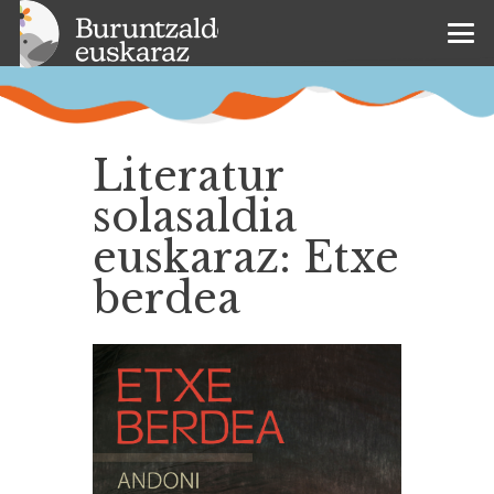
Literatur
solasaldia
euskaraz: Etxe
berdea