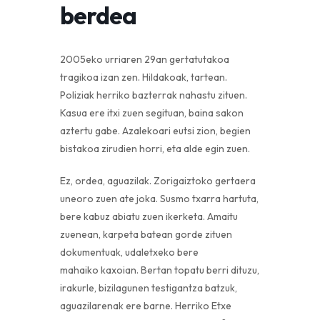
berdea
2005eko urriaren 29an gertatutakoa
tragikoa izan zen. Hildakoak, tartean.
Poliziak herriko bazterrak nahastu zituen.
Kasua ere itxi zuen segituan, baina sakon
aztertu gabe. Azalekoari eutsi zion, begien
bistakoa zirudien horri, eta alde egin zuen.
Ez, ordea, aguazilak. Zorigaiztoko gertaera
uneoro zuen ate joka. Susmo txarra hartuta,
bere kabuz abiatu zuen ikerketa. Amaitu
zuenean, karpeta batean gorde zituen
dokumentuak, udaletxeko bere
mahaiko kaxoian. Bertan topatu berri dituzu,
irakurle, bizilagunen testigantza batzuk,
aguazilarenak ere barne. Herriko Etxe