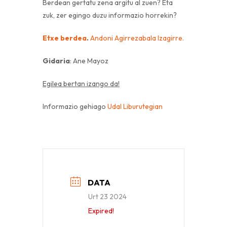
Berdean gertatu zena argitu al zuen? Eta
zuk, zer egingo duzu informazio horrekin?
Etxe berdea
.
Andoni Agirrezabala Izagirre.
Gidaria
: Ane Mayoz
Egilea bertan izango da!
Informazio gehiago
Udal Liburutegian
DATA
Urt 23 2024
Expired!