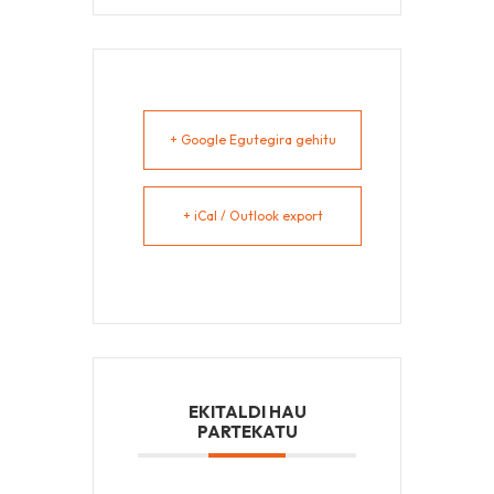
+ Google Egutegira gehitu
+ iCal / Outlook export
EKITALDI HAU
PARTEKATU