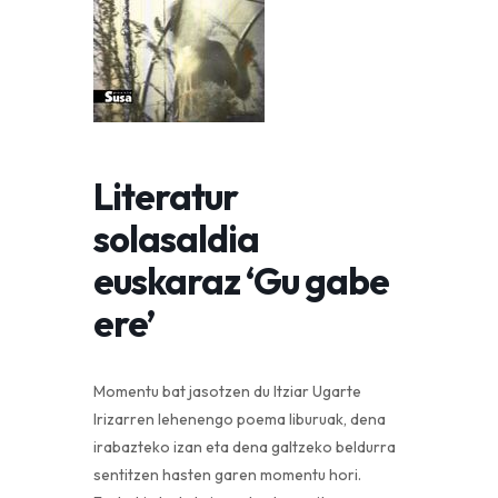
Literatur
solasaldia
euskaraz ‘Gu gabe
ere’
Momentu bat jasotzen du Itziar Ugarte
Irizarren lehenengo poema liburuak, dena
irabazteko izan eta dena galtzeko beldurra
sentitzen hasten garen momentu hori.