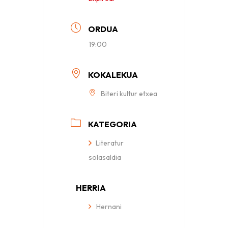
ORDUA
19:00
KOKALEKUA
Biteri kultur etxea
KATEGORIA
Literatur
solasaldia
HERRIA
Hernani