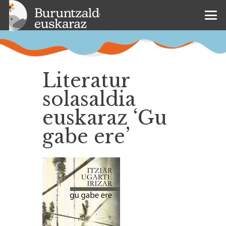
Literatur
solasaldia
euskaraz ‘Gu
gabe ere’