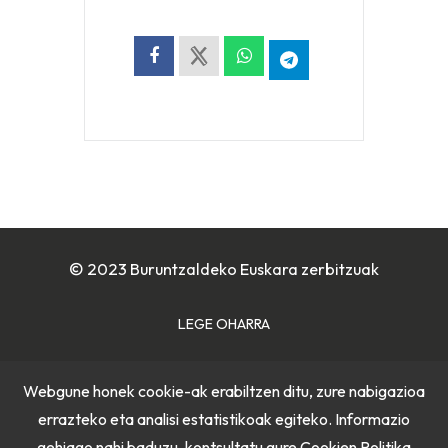
© 2023 Buruntzaldeko Euskara zerbitzuak
LEGE OHARRA
COOKIE POLITIKA
Webgune honek cookie-ak erabiltzen ditu, zure nabigazioa
errazteko eta analisi estatistikoak egiteko. Informazio
PRIBATUTASUN POLITIKA
gehiago nahi baduzu, kontsultatu gure
Cookien Politika