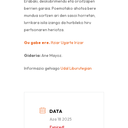
Erabaki, deskubrimendu eta oroitzapen
berrien garaia. Poemotako ahotsa bere
mundua sortzen ari den sasoi horretan,
lurrikara isila izango da hurbileko hiru
pertsonaren heriotza.
Gu gabe ere.
Itziar Ugarte Irizar
Gidaria:
Ane Mayoz.
Informazio gehiago
Udal Liburutegian
DATA
Aza 18 2025
Expired!