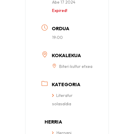
Abe 17 2024
Expired!
ORDUA
19:00
KOKALEKUA
Biteri kultur etxea
KATEGORIA
Literatur
solasaldia
HERRIA
Hernani