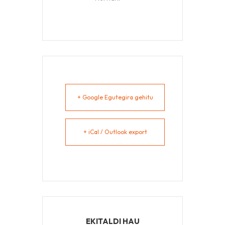
+ Google Egutegira gehitu
+ iCal / Outlook export
EKITALDI HAU