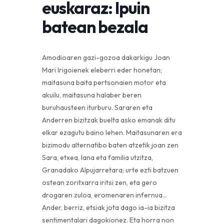
euskaraz: Ipuin
batean bezala
Amodioaren gazi-gozoa dakarkigu Joan
Mari Irigoienek eleberri eder honetan;
maitasuna baita pertsonaien motor eta
akuilu, maitasuna halaber beren
buruhausteen iturburu. Sararen eta
Anderren bizitzak buelta asko emanak ditu
elkar ezagutu baino lehen. Maitasunaren era
bizimodu alternatibo baten atzetik joan zen
Sara, etxea, lana eta familia utzitza,
Granadako Alpujarretara; urte ezti batzuen
ostean zoritxarra iritsi zen, eta gero
drogaren zuloa, eromenaren infernua…
Ander, berriz, etsiak jota dago ia-ia bizitza
sentimentalari dagokionez. Eta horra non