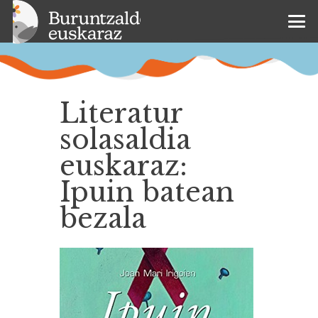
Literatur
solasaldia
euskaraz:
Ipuin batean
bezala