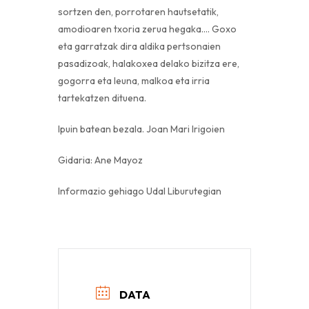
sortzen den, porrotaren hautsetatik,
amodioaren txoria zerua hegaka…. Goxo
eta garratzak dira aldika pertsonaien
pasadizoak, halakoxea delako bizitza ere,
gogorra eta leuna, malkoa eta irria
tartekatzen dituena.
Ipuin batean bezala. Joan Mari Irigoien
Gidaria: Ane Mayoz
Informazio gehiago Udal Liburutegian
DATA