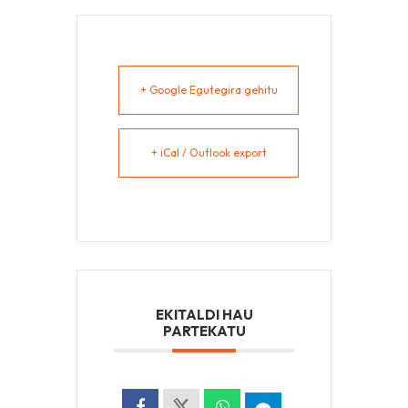
+ Google Egutegira gehitu
+ iCal / Outlook export
EKITALDI HAU
PARTEKATU