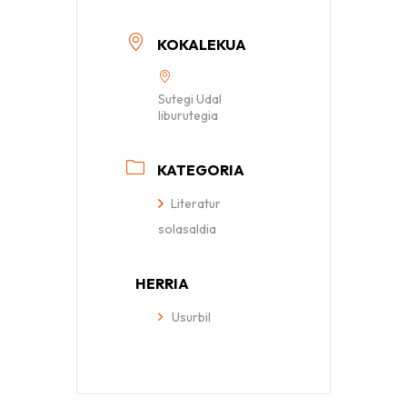
KOKALEKUA
Sutegi Udal
liburutegia
KATEGORIA
Literatur
solasaldia
HERRIA
Usurbil