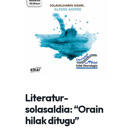
Literatur-
solasaldia: “Orain
hilak ditugu”