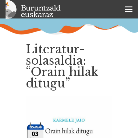
Literatur-
solasaldia:
“Orain hilak
ditugu”