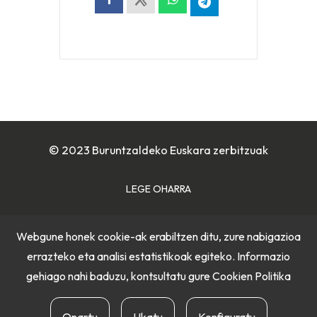
© 2023 Buruntzaldeko Euskara zerbitzuak
LEGE OHARRA
COOKIE POLITIKA
Webgune honek cookie-ak erabiltzen ditu, zure nabigazioa
errazteko eta analisi estatistikoak egiteko. Informazio
PRIBATUTASUN POLITIKA
gehiago nahi baduzu, kontsultatu gure
Cookien Politika