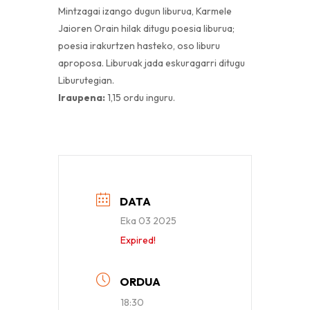
Mintzagai izango dugun liburua, Karmele
Jaioren Orain hilak ditugu poesia liburua;
poesia irakurtzen hasteko, oso liburu
aproposa. Liburuak jada eskuragarri ditugu
Liburutegian.
Iraupena:
1,15 ordu inguru.
DATA
Eka 03 2025
Expired!
ORDUA
18:30