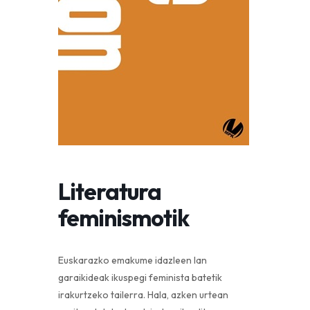
Literatura
feminismotik
Euskarazko emakume idazleen lan
garaikideak ikuspegi feminista batetik
irakurtzeko tailerra. Hala, azken urtean