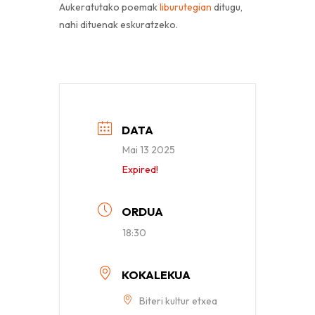
Aukeratutako poemak
liburutegian
ditugu,
nahi dituenak eskuratzeko.
DATA
Mai 13 2025
Expired!
ORDUA
18:30
KOKALEKUA
Biteri kultur etxea