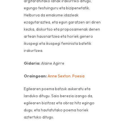
argitaratutako lanak irakurriko ditugu,
egungo testuinguru eta bizipenetatik.
Helburua da emakume idazleak
ezagutaraztea, eta egun garatzen ari diren
kezka, diskurtso eta proposamenak denen
artean hausnartzea eta horiek genero
ikuspegi eta ikuspegi feminista batetik
irakurtzea.
Gidaria:
Alaine Agirre
Oraingoan:
Anne Sexton. Poesia
Egilearen poema batzuk aukeratu eta
landuko ditugu. Saio berezia izango da,
egilearen bizitzaz eta obraz hitz egingo
dugu, eta hautatutako poema horiek
aztertuko ditugu.