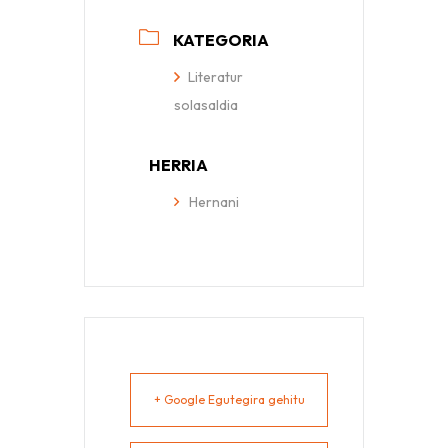
KATEGORIA
Literatur
solasaldia
HERRIA
Hernani
+ Google Egutegira gehitu