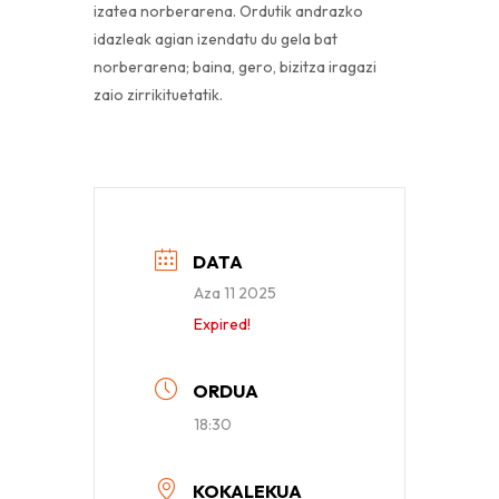
izatea norberarena. Ordutik andrazko
idazleak agian izendatu du gela bat
norberarena; baina, gero, bizitza iragazi
zaio zirrikituetatik.
DATA
Aza 11 2025
Expired!
ORDUA
18:30
KOKALEKUA