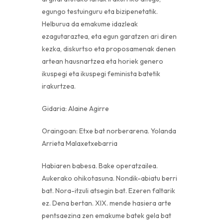
egungo testuinguru eta bizipenetatik.
Helburua da emakume idazleak
ezagutaraztea, eta egun garatzen ari diren
kezka, diskurtso eta proposamenak denen
artean hausnartzea eta horiek genero
ikuspegi eta ikuspegi feminista batetik
irakurtzea.
Gidaria: Alaine Agirre
Oraingoan: Etxe bat norberarena. Yolanda
Arrieta Malaxetxebarria
Habiaren babesa. Bake operatzailea.
Aukerako ohikotasuna. Nondik-abiatu berri
bat. Nora-itzuli atsegin bat. Ezeren faltarik
ez. Dena bertan. XIX. mende hasiera arte
pentsaezina zen emakume batek gela bat