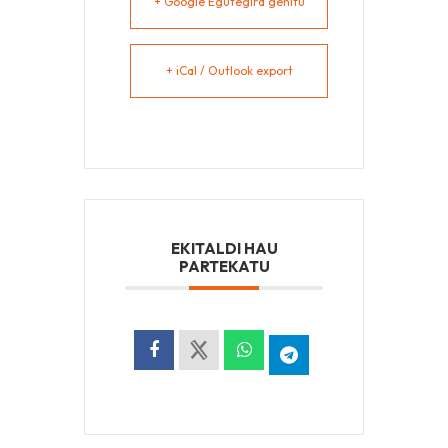
+ Google Egutegira gehitu
+ iCal / Outlook export
EKITALDI HAU
PARTEKATU