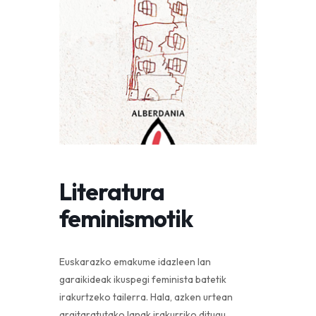
Literatura
feminismotik
Euskarazko emakume idazleen lan
garaikideak ikuspegi feminista batetik
irakurtzeko tailerra. Hala, azken urtean
argitaratutako lanak irakurriko ditugu,