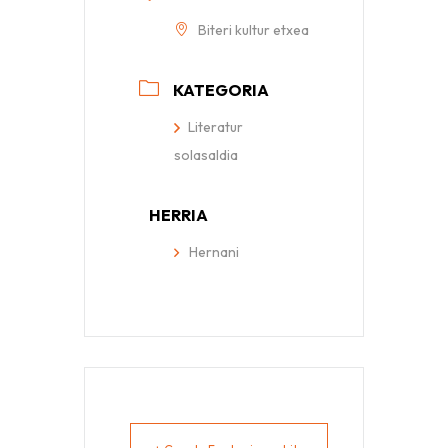
Biteri kultur etxea
KATEGORIA
Literatur
solasaldia
HERRIA
Hernani