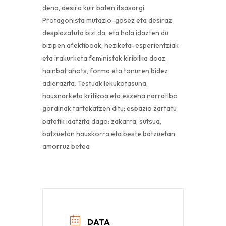
dena, desira kuir baten itsasargi.
Protagonista mutazio-gosez eta desiraz
desplazatuta bizi da, eta hala idazten du;
bizipen afektiboak, heziketa-esperientziak
eta irakurketa feministak kiribilka doaz,
hainbat ahots, forma eta tonuren bidez
adierazita. Testuak lekukotasuna,
hausnarketa kritikoa eta eszena narratibo
gordinak tartekatzen ditu; espazio zartatu
batetik idatzita dago: zakarra, sutsua,
batzuetan hauskorra eta beste batzuetan
amorruz betea
DATA