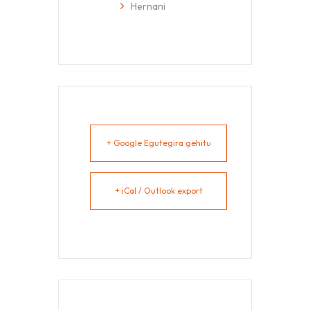
Hernani
+ Google Egutegira gehitu
+ iCal / Outlook export