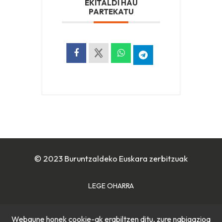
EKITALDI HAU
PARTEKATU
© 2023 Buruntzaldeko Euskara zerbitzuak
LEGE OHARRA
COOKIE POLITIKA
Webgune honek cookie-ak erabiltzen ditu, zure nabigazioa