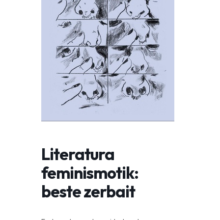
Literatura
feminismotik:
beste zerbait