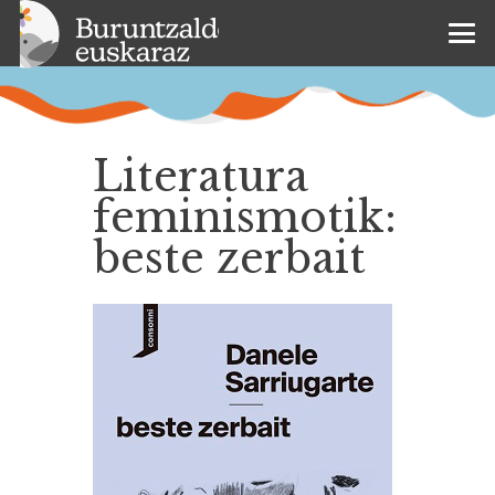
Literatura
feminismotik:
beste zerbait