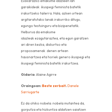
Euskarazko emakume idazleen lan
garaikideak ikuspegi feminista batetik
irakurtzeko tailerra. Hala, azken urtean
argitaratutako lanak irakurriko ditugu,
egungo testuinguru eta bizipenetatik.
Helburua da emakume
idazleak ezagutaraztea, eta egun garatzen
ari diren kezka, diskurtso eta
proposamenak denen artean
hausnartzea eta horiek genero ikuspegi eta
ikuspegi feminista batetik irakurtzea.
Gidaria
: Alaine Agirre
Oraingoan:
Beste zerbait
.
Danele
Sarriugarte
Ez da ohiko nobela:
nobela mutantea
da,
gorputza eta hizkuntza aldatzen saiatzen