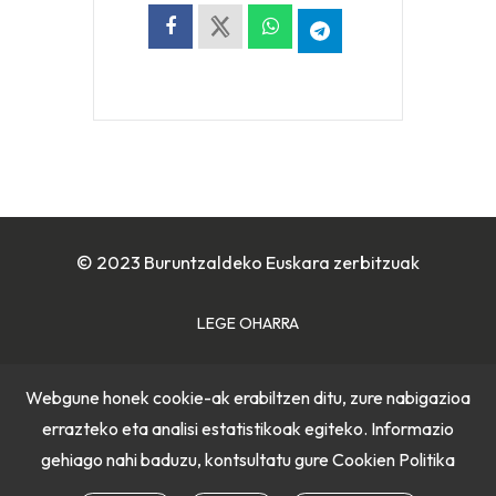
© 2023 Buruntzaldeko Euskara zerbitzuak
LEGE OHARRA
COOKIE POLITIKA
Webgune honek cookie-ak erabiltzen ditu, zure nabigazioa
errazteko eta analisi estatistikoak egiteko. Informazio
PRIBATUTASUN POLITIKA
gehiago nahi baduzu, kontsultatu gure
Cookien Politika