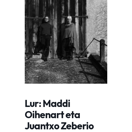
Lur: Maddi
Oihenart eta
Juantxo Zeberio