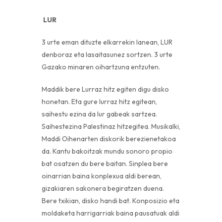
​​​​​​​
LUR
3 urte eman dituzte elkarrekin lanean, LUR
denboraz eta lasaitasunez sortzen. 3 urte
Gazako minaren oihartzuna entzuten.
Maddik bere Lurraz hitz egiten digu disko
honetan. Eta gure lurraz hitz egitean,
saihestu ezina da lur gabeak sartzea.
Saihestezina Palestinaz hitzegitea. Musikalki,
Maddi Oihenarten diskorik berezienetakoa
da. Kantu bakoitzak mundu sonoro propio
bat osatzen du bere baitan. Sinplea bere
oinarrian baina konplexua aldi berean,
gizakiaren sakonera begiratzen duena.
Bere txikian, disko handi bat. Konposizio eta
moldaketa harrigarriak baina pausatuak aldi