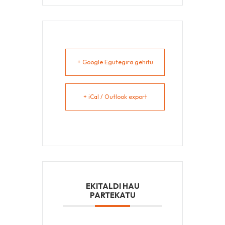
+ Google Egutegira gehitu
+ iCal / Outlook export
EKITALDI HAU
PARTEKATU