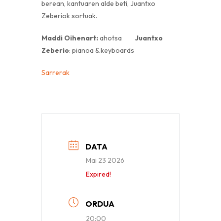
berean, kantuaren alde beti, Juantxo
Zeberiok sortuak.
Maddi Oihenart:
ahotsa
Juantxo
Zeberio
: pianoa & keyboards
Sarrerak
DATA
Mai 23 2026
Expired!
ORDUA
20:00