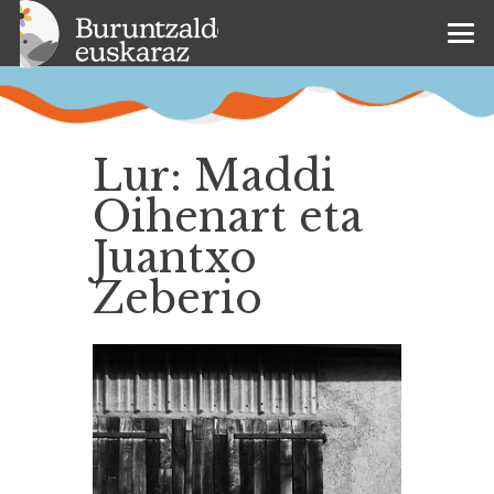
Lur: Maddi
Oihenart eta
Juantxo
Zeberio