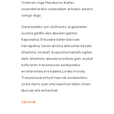
Ondoren, Inge Mendioroz Ibañez
zuzendariarekin solasaldian aritzeko aukera
izango dugu.
Garai bateko zuri-beltzezko argazkietan
izoztua gelditu den abeslari gaztea.
Kapsulatua. Enkuadre baten barruan
harrapatua, haren ahotsa diskoetan bezala.
Ahaztuta, nonbait, ikuspuntua hautatu egiten
dela. Ahaztuta, abeslaria izateaz gain, euskal
kulturaren transmisioan ezinbesteko
erreferentea ere badela Lurdes Iriondo.
Transmisioarentzat haurrak ezinbesteko
zirela ulertu zuen eta haientzat idatzi zituen
liburuak eta antzerkiak.
Sarrerak