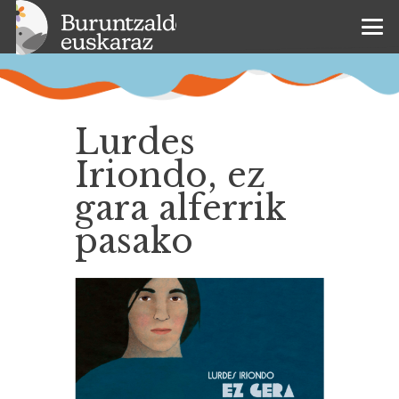
Lurdes
Iriondo, ez
gara alferrik
pasako