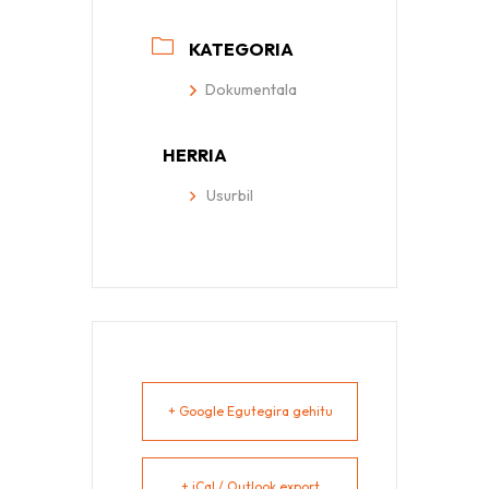
KATEGORIA
Dokumentala
HERRIA
Usurbil
+ Google Egutegira gehitu
+ iCal / Outlook export