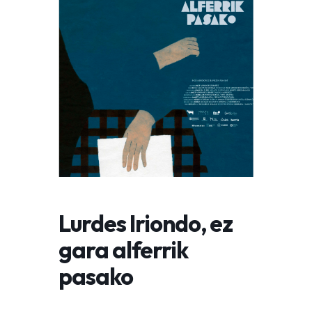
Lurdes Iriondo, ez
gara alferrik
pasako