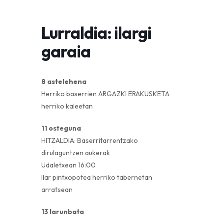
Lurraldia: ilargi
garaia
8 astelehena
Herriko baserrien ARGAZKI ERAKUSKETA
herriko kaleetan
11 osteguna
HITZALDIA: Baserritarrentzako
dirulaguntzen aukerak
Udaletxean 16:00
Ilar pintxopotea herriko tabernetan
arratsean
13 larunbata