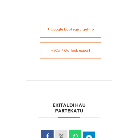
+ Google Egutegira gehitu
+ iCal / Outlook export
EKITALDI HAU
PARTEKATU