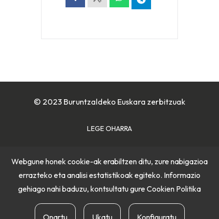
© 2023 Buruntzaldeko Euskara zerbitzuak
LEGE OHARRA
COOKIE POLITIKA
Webgune honek cookie-ak erabiltzen ditu, zure nabigazioa
errazteko eta analisi estatistikoak egiteko. Informazio
PRIBATUTASUN POLITIKA
gehiago nahi baduzu, kontsultatu gure
Cookien Politika
Onartu
Ukatu
Konfiguratu