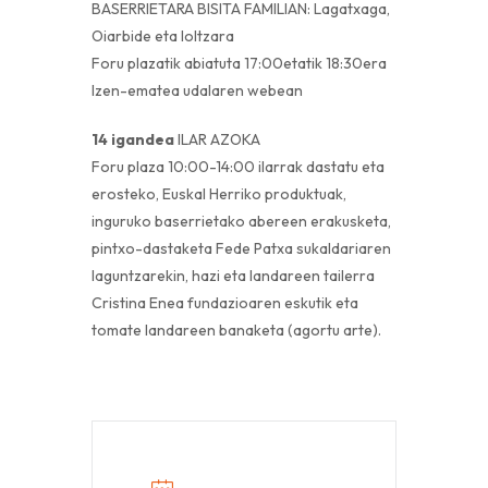
BASERRIETARA BISITA FAMILIAN: Lagatxaga,
Oiarbide eta Ioltzara
Foru plazatik abiatuta 17:00etatik 18:30era
Izen-ematea udalaren webean
14 igandea
ILAR AZOKA
Foru plaza 10:00-14:00 ilarrak dastatu eta
erosteko, Euskal Herriko produktuak,
inguruko baserrietako abereen erakusketa,
pintxo-dastaketa Fede Patxa sukaldariaren
laguntzarekin, hazi eta landareen tailerra
Cristina Enea fundazioaren eskutik eta
tomate landareen banaketa (agortu arte).