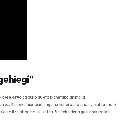
gehiegi”
 batek bere dirua galduko du eta planetako animalia
n ez. Baliteke hipnosia engainu handi bat baino ez izatea, inork
skuen itzalak baino ez izatea. Baliteke dena gezurrak izatea.