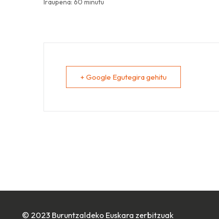
Iraupena: 60 minutu
+ Google Egutegira gehitu
© 2023 Buruntzaldeko Euskara zerbitzuak