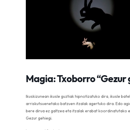
Magia: Txoborro “Gezur 
​​​​​​​Ikuskizunean ikusle guztiak hipnotizatuko dira, ikusle
arriskutsuenetako batzuen itzalak agertuko dira. Edo agia
bere dirua ez galtzea eta itzalak erabat koordinatutako e
Gezur gehiegi.