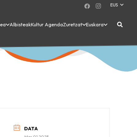
EUS
dea
Albisteak
Kultur Agenda
Zuretzat
Euskara
DATA
Mar 01 2025