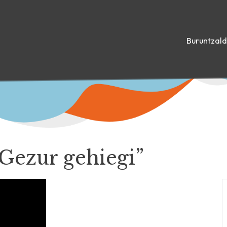
Buruntzal
Gezur gehiegi”