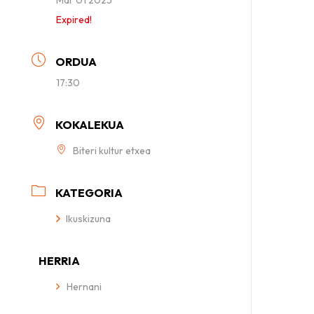
Expired!
ORDUA
17:30
KOKALEKUA
Biteri kultur etxea
KATEGORIA
Ikuskizuna
HERRIA
Hernani