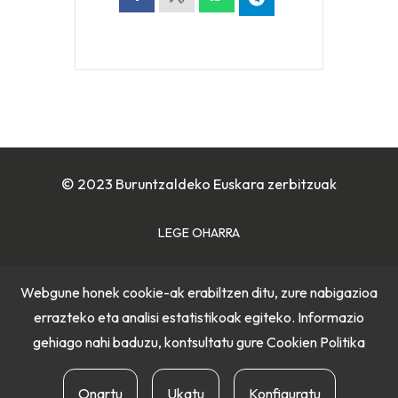
© 2023 Buruntzaldeko Euskara zerbitzuak
LEGE OHARRA
COOKIE POLITIKA
Webgune honek cookie-ak erabiltzen ditu, zure nabigazioa
errazteko eta analisi estatistikoak egiteko. Informazio
PRIBATUTASUN POLITIKA
gehiago nahi baduzu, kontsultatu gure
Cookien Politika
Onartu
Ukatu
Konfiguratu