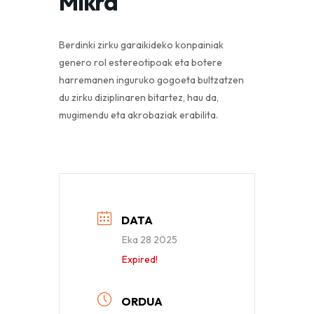
Mikra
Berdinki zirku garaikideko konpainiak
genero rol estereotipoak eta botere
harremanen inguruko gogoeta bultzatzen
du zirku diziplinaren bitartez, hau da,
mugimendu eta akrobaziak erabilita.
DATA
Eka 28 2025
Expired!
ORDUA