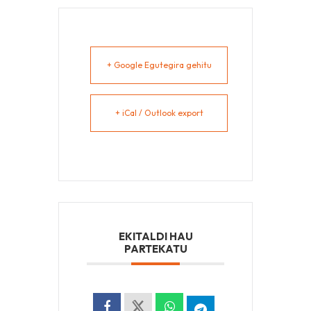
+ Google Egutegira gehitu
+ iCal / Outlook export
EKITALDI HAU
PARTEKATU