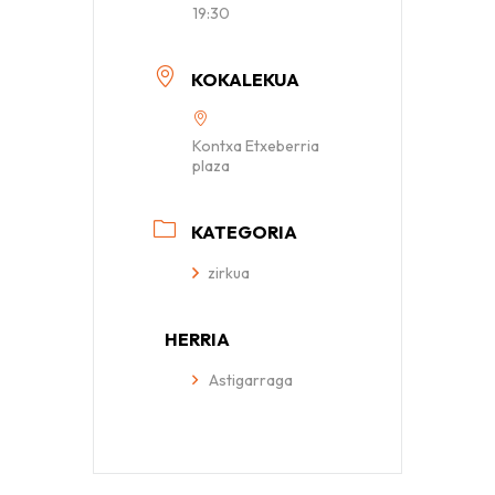
19:30
KOKALEKUA
Kontxa Etxeberria
plaza
KATEGORIA
zirkua
HERRIA
Astigarraga