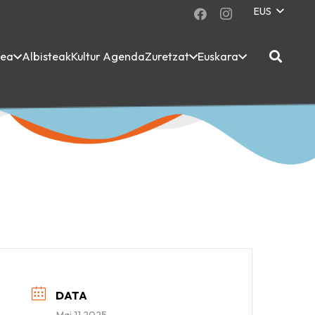
EUS
dea
Albisteak
Kultur Agenda
Zuretzat
Euskara
DATA
Mai 11 2025