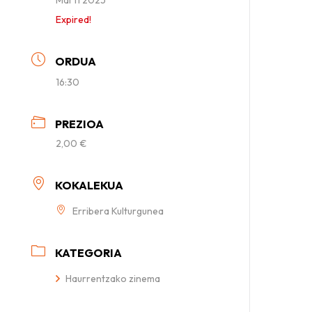
Expired!
ORDUA
16:30
PREZIOA
2,00 €
KOKALEKUA
Erribera Kulturgunea
KATEGORIA
Haurrentzako zinema