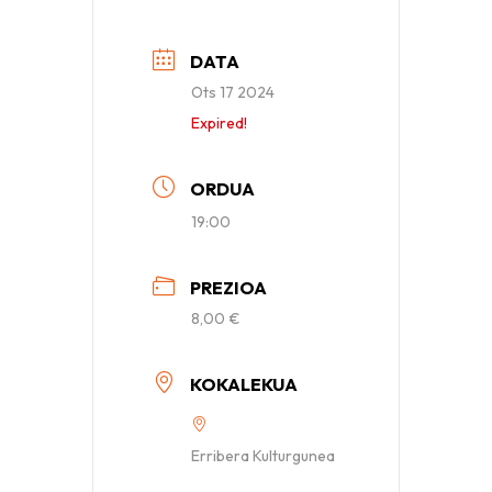
DATA
Ots 17 2024
Expired!
ORDUA
19:00
PREZIOA
8,00 €
KOKALEKUA
Erribera Kulturgunea