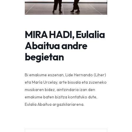
MIRA HADI, Eulalia
Abaitua andre
begietan
Bi emakume eszenan, Lide Hernando (Liher)
eta María Urcelay, arte bisuala eta zuzeneko
musikaren bidez, aintzindaria izan den
emakume baten bizitza kontatuko dute,
Eulalia Abaitua argazkilariarena.