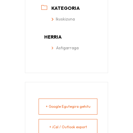
KATEGORIA
Ikuskizuna
HERRIA
Astigarraga
+ Google Egutegira gehitu
+ iCal / Outlook export