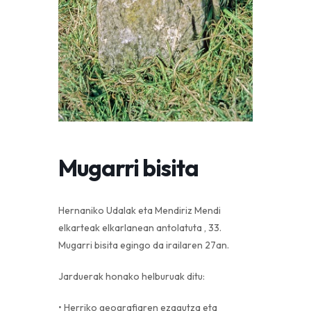
Mugarri bisita
Hernaniko Udalak eta Mendiriz Mendi
elkarteak elkarlanean antolatuta , 33.
Mugarri bisita egingo da irailaren 27an.
Jarduerak honako helburuak ditu:
• Herriko geografiaren ezagutza eta