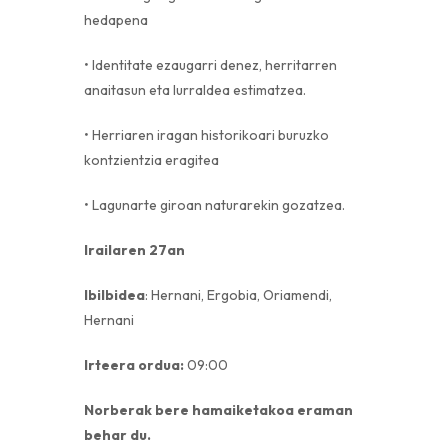
hedapena
• Identitate ezaugarri denez, herritarren
anaitasun eta lurraldea estimatzea.
• Herriaren iragan historikoari buruzko
kontzientzia eragitea
• Lagunarte giroan naturarekin gozatzea.
Irailaren 27an
Ibilbidea
: Hernani, Ergobia, Oriamendi,
Hernani
Irteera ordua:
09:00
Norberak bere hamaiketakoa eraman
behar du.