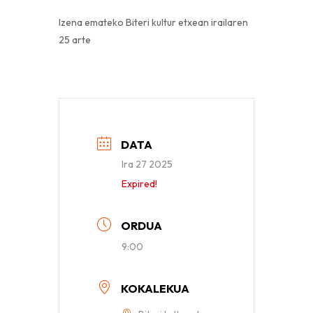
Izena emateko Biteri kultur etxean irailaren
25 arte
DATA
Ira 27 2025
Expired!
ORDUA
9:00
KOKALEKUA