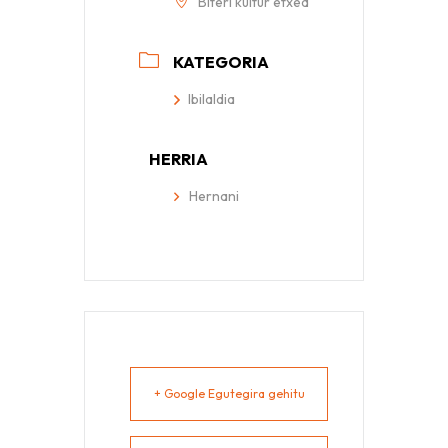
Biteri kultur etxea
KATEGORIA
Ibilaldia
HERRIA
Hernani
+ Google Egutegira gehitu