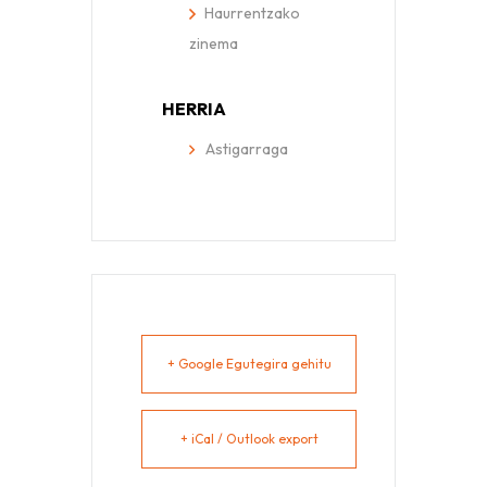
Haurrentzako
zinema
HERRIA
Astigarraga
+ Google Egutegira gehitu
+ iCal / Outlook export