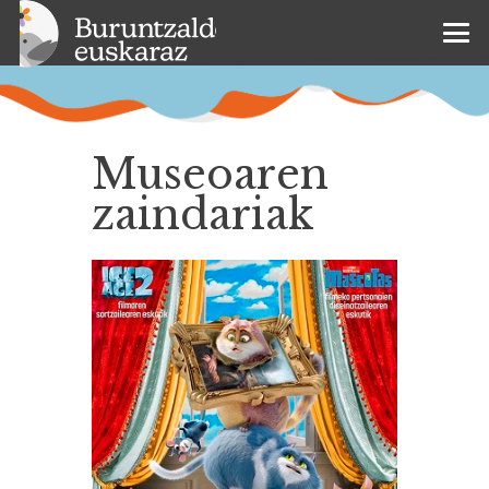
Museoaren
zaindariak