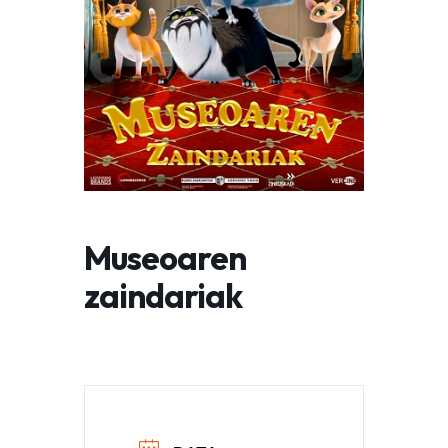
Museoaren
zaindariak