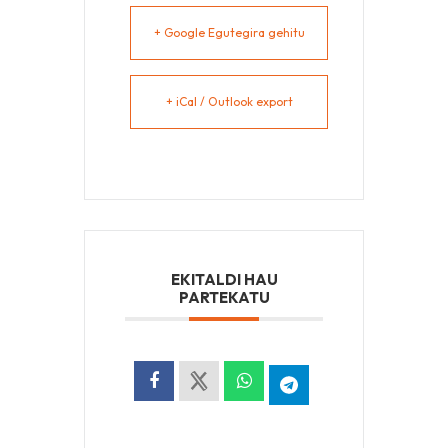
+ Google Egutegira gehitu
+ iCal / Outlook export
EKITALDI HAU
PARTEKATU