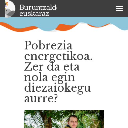
Pobrezia
energetikoa.
Zer da eta
nola egin
diezaiokegu
aurre?