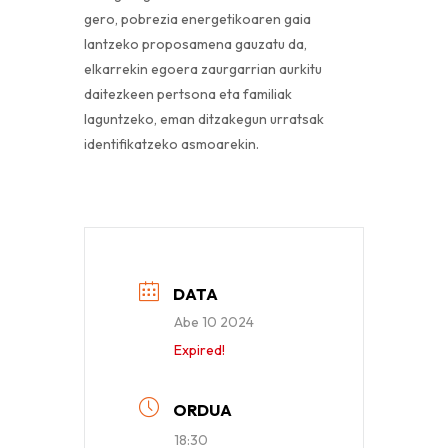
gero, pobrezia energetikoaren gaia
lantzeko proposamena gauzatu da,
elkarrekin egoera zaurgarrian aurkitu
daitezkeen pertsona eta familiak
laguntzeko, eman ditzakegun urratsak
identifikatzeko asmoarekin.
DATA
Abe 10 2024
Expired!
ORDUA
18:30