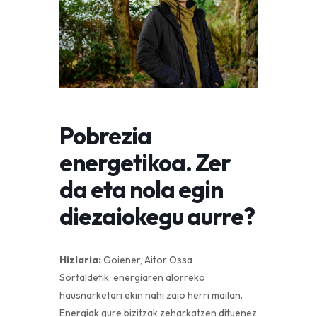
Pobrezia
energetikoa. Zer
da eta nola egin
diezaiokegu aurre?
Hizlaria:
Goiener, Aitor Ossa
Sortaldetik, energiaren alorreko
hausnarketari ekin nahi zaio herri mailan.
Energiak gure bizitzak zeharkatzen dituenez