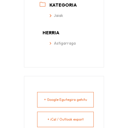
KATEGORIA
Jaiak
HERRIA
Astigarraga
+ Google Egutegira gehitu
+ iCal / Outlook export