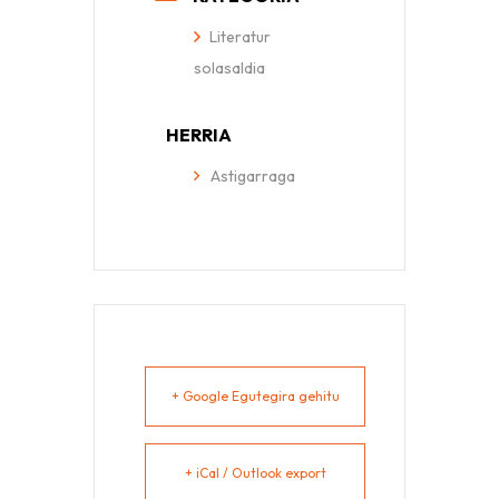
Literatur
solasaldia
HERRIA
Astigarraga
+ Google Egutegira gehitu
+ iCal / Outlook export