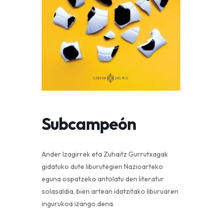
Subcampeón
Ander Izagirrek eta Zuhaitz Gurrutxagak
gidatuko dute liburutegien Nazioarteko
eguna ospatzeko antolatu den literatur
solasaldia, bien artean idatzitako liburuaren
ingurukoa izango dena.